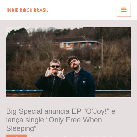
Ir
para
o
conteúdo
Big Special anuncia EP “O’Joy!” e
lança single “Only Free When
Sleeping”