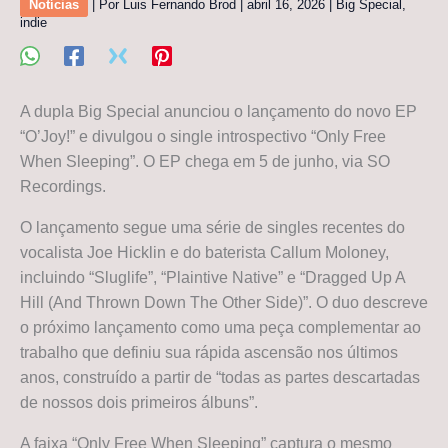
Notícias
| Por
Luis Fernando Brod
|
abril 16, 2026
|
Big Special
,
indie
A dupla Big Special anunciou o lançamento do novo EP
“O’Joy!” e divulgou o single introspectivo “Only Free
When Sleeping”. O EP chega em 5 de junho, via SO
Recordings.
O lançamento segue uma série de singles recentes do
vocalista Joe Hicklin e do baterista Callum Moloney,
incluindo “Sluglife”, “Plaintive Native” e “Dragged Up A
Hill (And Thrown Down The Other Side)”. O duo descreve
o próximo lançamento como uma peça complementar ao
trabalho que definiu sua rápida ascensão nos últimos
anos, construído a partir de “todas as partes descartadas
de nossos dois primeiros álbuns”.
A faixa “Only Free When Sleeping” captura o mesmo