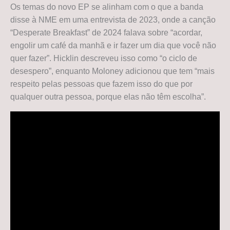
Os temas do novo EP se alinham com o que a banda
disse à NME em uma entrevista de 2023, onde a canção
“Desperate Breakfast” de 2024 falava sobre “acordar,
engolir um café da manhã e ir fazer um dia que você não
quer fazer”. Hicklin descreveu isso como “o ciclo de
desespero”, enquanto Moloney adicionou que tem “mais
respeito pelas pessoas que fazem isso do que por
qualquer outra pessoa, porque elas não têm escolha”.