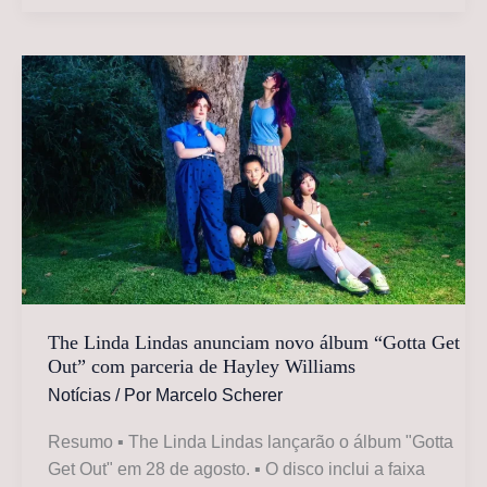
|
“Role
Model
Hermit”
–
Mary
in
the
Junkyard
The Linda Lindas anunciam novo álbum “Gotta Get
Out” com parceria de Hayley Williams
Notícias
/ Por
Marcelo Scherer
Resumo ▪ The Linda Lindas lançarão o álbum "Gotta
Get Out" em 28 de agosto. ▪ O disco inclui a faixa