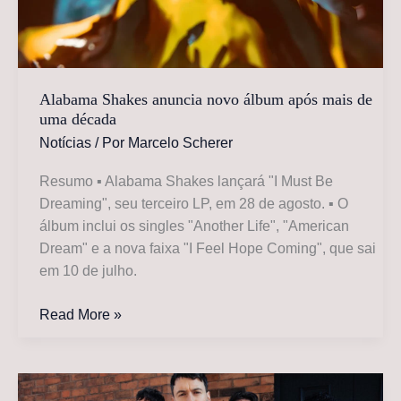
com
colaboração
de
Hayley
Williams
Alabama Shakes anuncia novo álbum após mais de
uma década
Notícias
/ Por
Marcelo Scherer
Resumo ▪ Alabama Shakes lançará "I Must Be
Dreaming", seu terceiro LP, em 28 de agosto. ▪ O
álbum inclui os singles "Another Life", "American
Dream" e a nova faixa "I Feel Hope Coming", que sai
em 10 de julho.
Alabama
Read More »
Shakes
anuncia
novo