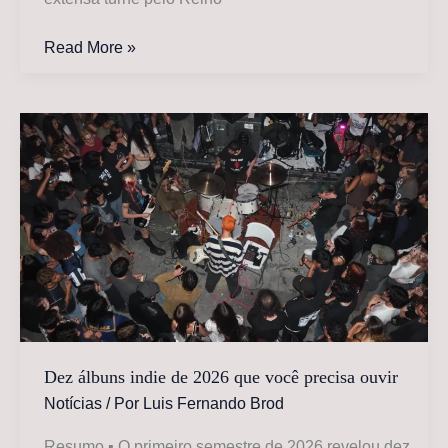
Courteeners
Read More »
lançam
novo
single
“Plus
One
Forever”
e
anunciam
coletânea
“God
Bless
The
Band”
Dez álbuns indie de 2026 que você precisa ouvir
e
Notícias
/ Por
Luis Fernando Brod
turnê
no
Resumo ▪ O primeiro semestre de 2026 revelou dez