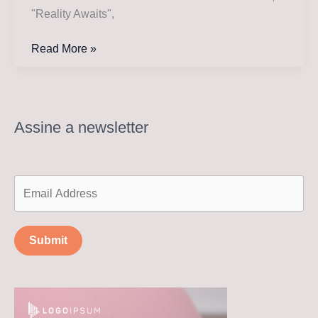
"Reality Awaits",
Julian
Read More »
Casablancas
garante
que
Nick
Assine a newsletter
Valensi
voltará
“em
breve”
ao
The
Submit
Strokes