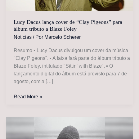
Lucy Dacus lança cover de “Clay Pigeons” para
álbum tributo a Blaze Foley
Notícias
/ Por
Marcelo Scherer
Resumo ▪ Lucy Dacus divulgou um cover da música
"Clay Pigeons". ▪ A faixa fará parte do álbum tributo a
Blaze Foley, intitulado "Sittin' with Blaze". ▪ O
lançamento digital do álbum está previsto para 7 de
agosto, com a […]
Lucy
Read More »
Dacus
lança
cover
de
“Clay