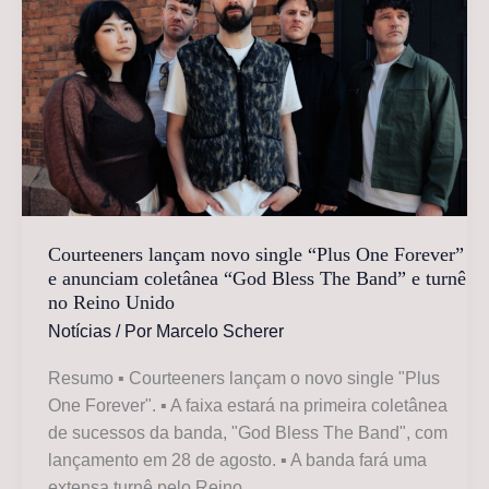
álbum
após
mais
de
uma
década
Courteeners lançam novo single “Plus One Forever”
e anunciam coletânea “God Bless The Band” e turnê
no Reino Unido
Notícias
/ Por
Marcelo Scherer
Resumo ▪ Courteeners lançam o novo single "Plus
One Forever". ▪ A faixa estará na primeira coletânea
de sucessos da banda, "God Bless The Band", com
lançamento em 28 de agosto. ▪ A banda fará uma
extensa turnê pelo Reino