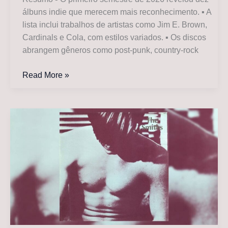
Reino
álbuns indie que merecem mais reconhecimento. ▪ A
Unido
lista inclui trabalhos de artistas como Jim E. Brown,
Cardinals e Cola, com estilos variados. ▪ Os discos
abrangem gêneros como post-punk, country-rock
Dez
Read More »
álbuns
indie
de
2026
que
você
precisa
ouvir