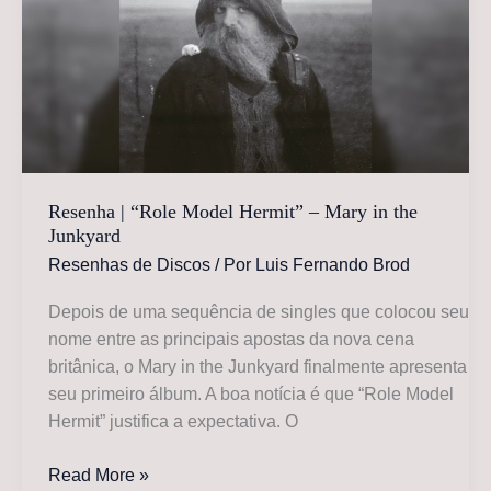
Pigeons”
para
álbum
tributo
a
Blaze
Foley
Resenha | “Role Model Hermit” – Mary in the
Junkyard
Resenhas de Discos
/ Por
Luis Fernando Brod
Depois de uma sequência de singles que colocou seu
nome entre as principais apostas da nova cena
britânica, o Mary in the Junkyard finalmente apresenta
seu primeiro álbum. A boa notícia é que “Role Model
Hermit” justifica a expectativa. O
Resenha
Read More »