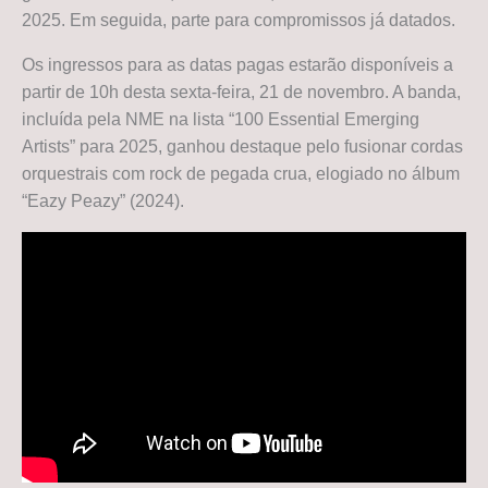
2025. Em seguida, parte para compromissos já datados.
Os ingressos para as datas pagas estarão disponíveis a
partir de 10h desta sexta-feira, 21 de novembro. A banda,
incluída pela NME na lista “100 Essential Emerging
Artists” para 2025, ganhou destaque pelo fusionar cordas
orquestrais com rock de pegada crua, elogiado no álbum
“Eazy Peazy” (2024).