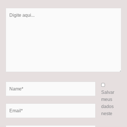
Digite
aqui...
Name*
Salvar
meus
dados
Email*
neste