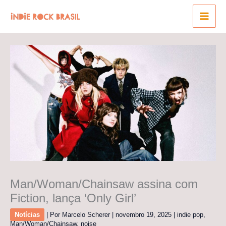
Ir
para
o
conteúdo
Man/Woman/Chainsaw assina com
Fiction, lança ‘Only Girl’
Notícias
| Por
Marcelo Scherer
|
novembro 19, 2025
|
indie pop
,
Man/Woman/Chainsaw
,
noise