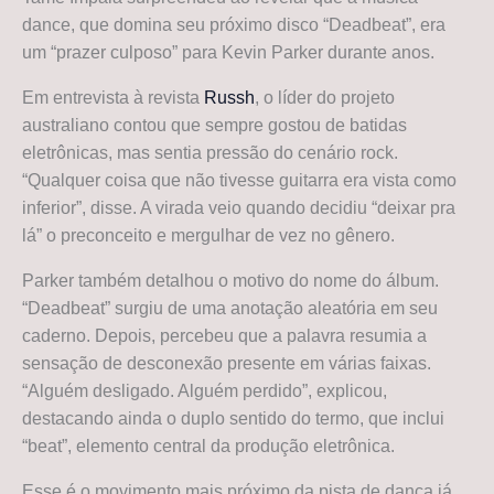
dance, que domina seu próximo disco “Deadbeat”, era
um “prazer culposo” para Kevin Parker durante anos.
Em entrevista à revista
Russh
, o líder do projeto
australiano contou que sempre gostou de batidas
eletrônicas, mas sentia pressão do cenário rock.
“Qualquer coisa que não tivesse guitarra era vista como
inferior”, disse. A virada veio quando decidiu “deixar pra
lá” o preconceito e mergulhar de vez no gênero.
Parker também detalhou o motivo do nome do álbum.
“Deadbeat” surgiu de uma anotação aleatória em seu
caderno. Depois, percebeu que a palavra resumia a
sensação de desconexão presente em várias faixas.
“Alguém desligado. Alguém perdido”, explicou,
destacando ainda o duplo sentido do termo, que inclui
“beat”, elemento central da produção eletrônica.
Esse é o movimento mais próximo da pista de dança já