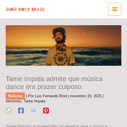
Ir
para
o
conteúdo
Tame Impala admite que música
dance era prazer culposo
Notícias
| Por
Luis Fernando Brod
|
novembro 19, 2025
|
electronic
,
Tame Impala
Tame Impala surpreendeu ao revelar que a música