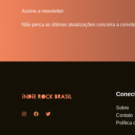
Assine a newsletter
Não perca as últimas atualizações concorra a convit
Conec
Sobre
Contato
Política