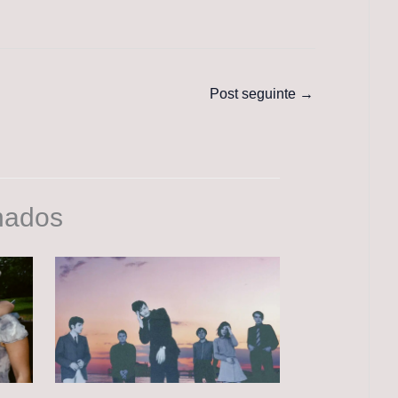
Post seguinte
→
nados