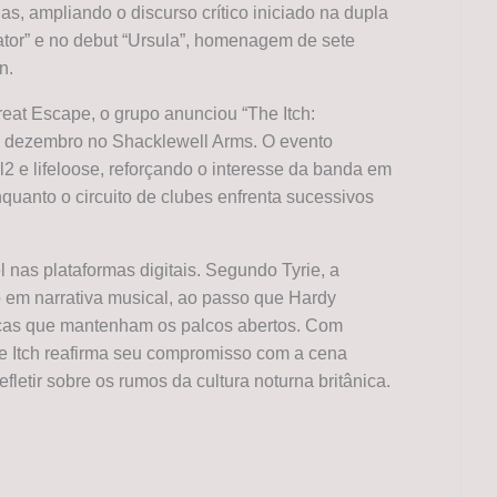
ias, ampliando o discurso crítico iniciado na dupla
ator” e no debut “Ursula”, homenagem de sete
n.
at Escape, o grupo anunciou “The Itch:
 dezembro no Shacklewell Arms. O evento
2 e lifeloose, reforçando o interesse da banda em
uanto o circuito de clubes enfrenta sucessivos
l nas plataformas digitais. Segundo Tyrie, a
o em narrativa musical, ao passo que Hardy
íticas que mantenham os palcos abertos. Com
he Itch reafirma seu compromisso com a cena
fletir sobre os rumos da cultura noturna britânica.