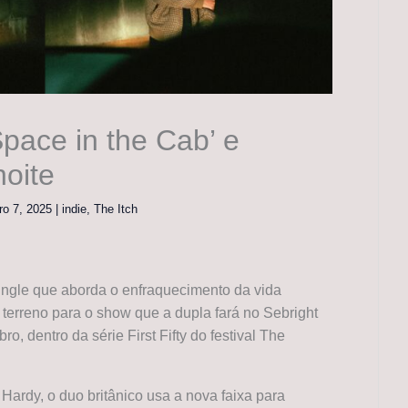
Space in the Cab’ e
noite
ro 7, 2025
|
indie
,
The Itch
single que aborda o enfraquecimento da vida
terreno para o show que a dupla fará no Sebright
, dentro da série First Fifty do festival The
ardy, o duo britânico usa a nova faixa para