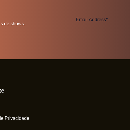
es de shows.
te
 de Privacidade