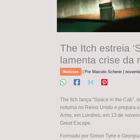
The Itch estreia ‘
lamenta crise da 
Notícias
| Por
Marcelo Scherer
|
novemb
The Itch lança “Space in the Cab”, 
noturna no Reino Unido e prepara o 
Arms, em Londres, em 13 de novembro
Great Escape.
Formado por Simon Tyrie e Georgia H