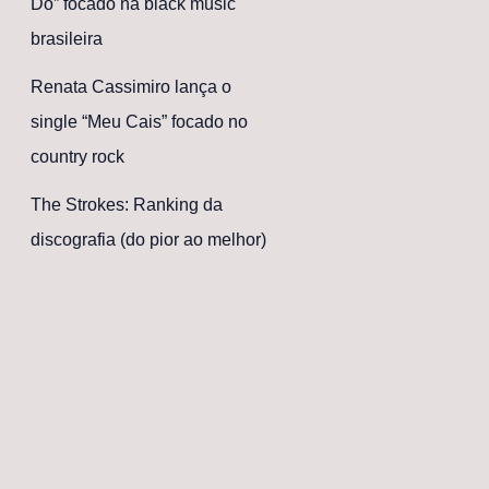
Dó” focado na black music
brasileira
Renata Cassimiro lança o
single “Meu Cais” focado no
country rock
The Strokes: Ranking da
discografia (do pior ao melhor)