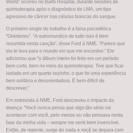
World” ocorreu no Barts Hospital, durante sessões de
quimioterapia após o diagnóstico de LMA, um tipo
agressivo de câncer nas células brancas do sangue.
O primeiro single do trabalho é a faixa psicodélica
“Overtones”. “A outromundice de tudo isso é bem
resumida nesta canção”, disse Ford à NME. “Parece que
ela te leva para o mundo em que me encontrei.” Ele
adicionou que “o álbum inteiro foi feito em um período
bem curto, bem no meio da quimioterapia. Tive que ficar
isolado em um quarto sozinho, o que foi uma experiência
bem solitária e desorientadora. É bem difícil de
descrever.”
Em entrevista à NME, Ford descreveu o impacto da
doença: “Você nunca pensa que algo tão sério vai
acontecer com você, pelo menos eu não pensava nesta
fase da minha vida – sempre me senti bem invencível.
Então, de repente, surge do nada e você se depara com