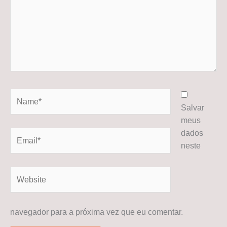
Name*
Salvar
meus
dados
Email*
neste
Website
navegador para a próxima vez que eu comentar.