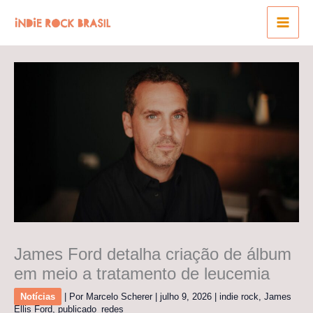
Ir
para
o
conteúdo
James Ford detalha criação de álbum
em meio a tratamento de leucemia
Notícias
| Por
Marcelo Scherer
|
julho 9, 2026
|
indie rock
,
James
Ellis Ford
,
publicado_redes