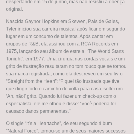
despertando em 15 de junho, mas não resistiu à doença
original.
Nascida Gaynor Hopkins em Skewen, País de Gales,
Tyler iniciou sua carreira musical após ficar em segundo
lugar em um concurso de talentos. Após cantar em
grupos de R&B, ela assinou com a RCA Records em
1975, lançando seu álbum de estreia, “The World Starts
Tonight”, em 1977. Uma cirurgia nas cordas vocais e um
grito de frustração resultaram no tom rouco que se tornou
sua marca registrada, como ela descreveu em seu livro
“Straight from the Heart”: “Fiquei tão frustrada que tive
que dirigir todo o caminho de volta para casa, soltei um
‘Ah, não!’ grito. Quando fui fazer um check-up com o
especialista, ele me olhou e disse: ‘Você poderia ter
causado danos permanentes.'”
O single “It’s a Heartache”, de seu segundo álbum
“Natural Force”, tornou-se um de seus maiores sucessos