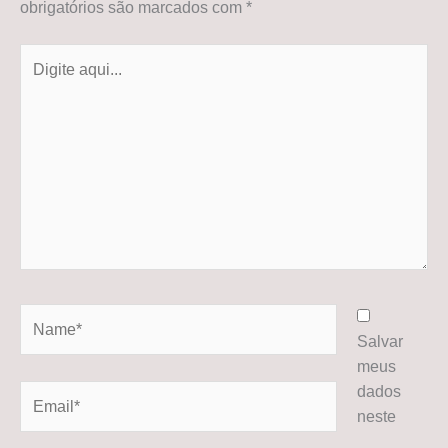
obrigatórios são marcados com
*
Digite
aqui...
Name*
Salvar
meus
dados
Email*
neste