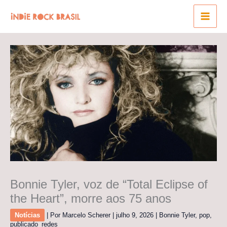
Ir
para
o
conteúdo
Bonnie Tyler, voz de “Total Eclipse of
the Heart”, morre aos 75 anos
Notícias
| Por
Marcelo Scherer
|
julho 9, 2026
|
Bonnie Tyler
,
pop
,
publicado_redes