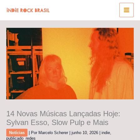
Ir
para
o
conteúdo
14 Novas Músicas Lançadas Hoje:
Sylvan Esso, Slow Pulp e Mais
Notícias
| Por
Marcelo Scherer
|
junho 10, 2026
|
indie
,
publicado_redes