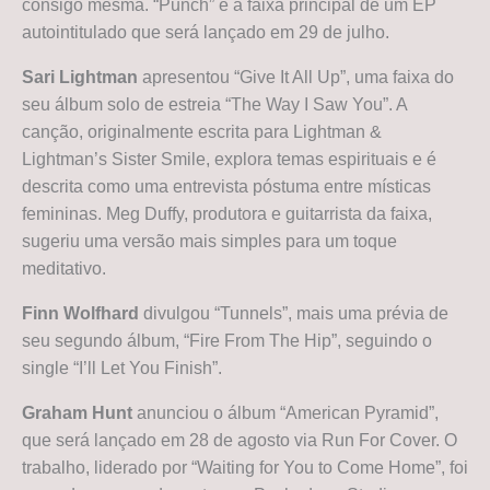
consigo mesma. “Punch” é a faixa principal de um EP
autointitulado que será lançado em 29 de julho.
Sari Lightman
apresentou “Give It All Up”, uma faixa do
seu álbum solo de estreia “The Way I Saw You”. A
canção, originalmente escrita para Lightman &
Lightman’s Sister Smile, explora temas espirituais e é
descrita como uma entrevista póstuma entre místicas
femininas. Meg Duffy, produtora e guitarrista da faixa,
sugeriu uma versão mais simples para um toque
meditativo.
Finn Wolfhard
divulgou “Tunnels”, mais uma prévia de
seu segundo álbum, “Fire From The Hip”, seguindo o
single “I’ll Let You Finish”.
Graham Hunt
anunciou o álbum “American Pyramid”,
que será lançado em 28 de agosto via Run For Cover. O
trabalho, liderado por “Waiting for You to Come Home”, foi