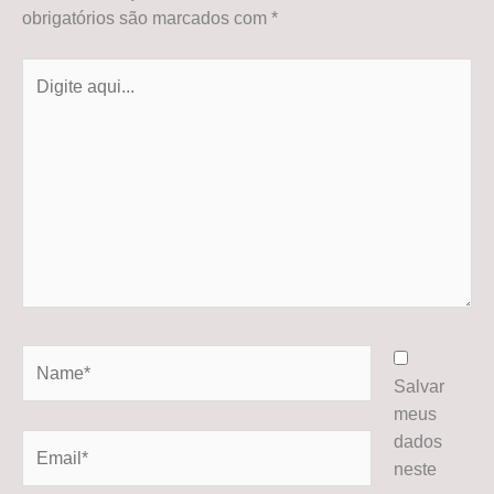
obrigatórios são marcados com
*
Digite
aqui...
Name*
Salvar
meus
dados
Email*
neste