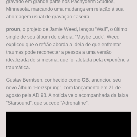
gravado em grande parte nos Pachyderm Studios,
Minnesota, marcando uma mudança em relação à sua
abordagem usual de gravação caseira.
proun
, o projeto de Jamie Weed, lançou “Wall”, o último
single de seu álbum de estreia, “Maybe Luck”. Weed
explicou que o refrão aborda a ideia de que enfrentar
traumas pode reconectar a pessoa a uma versão
idealizada de si mesma, que foi afetada pela experiência
traumática.
Gustav Berntsen, conhecido como
GB
, anunciou seu
novo álbum “Herzsprung”, com lançamento em 21 de
agosto pela AD 93. A notícia veio acompanhada da faixa
“Starsound”, que sucede “Adrenaline”.