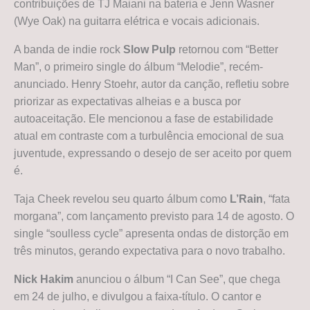
contribuições de TJ Maiani na bateria e Jenn Wasner
(Wye Oak) na guitarra elétrica e vocais adicionais.
A banda de indie rock
Slow Pulp
retornou com “Better
Man”, o primeiro single do álbum “Melodie”, recém-
anunciado. Henry Stoehr, autor da canção, refletiu sobre
priorizar as expectativas alheias e a busca por
autoaceitação. Ele mencionou a fase de estabilidade
atual em contraste com a turbulência emocional de sua
juventude, expressando o desejo de ser aceito por quem
é.
Taja Cheek revelou seu quarto álbum como
L’Rain
, “fata
morgana”, com lançamento previsto para 14 de agosto. O
single “soulless cycle” apresenta ondas de distorção em
três minutos, gerando expectativa para o novo trabalho.
Nick Hakim
anunciou o álbum “I Can See”, que chega
em 24 de julho, e divulgou a faixa-título. O cantor e