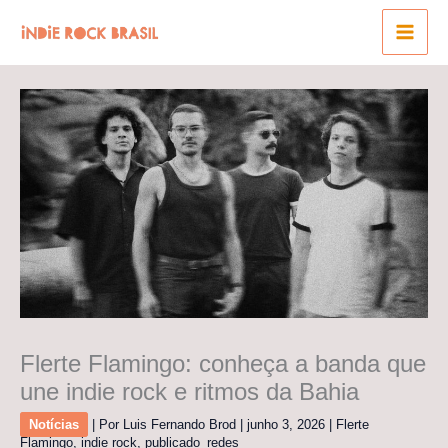
Ir
para
o
conteúdo
Flerte Flamingo: conheça a banda que
une indie rock e ritmos da Bahia
Notícias
| Por
Luis Fernando Brod
|
junho 3, 2026
|
Flerte
Flamingo
,
indie rock
,
publicado_redes