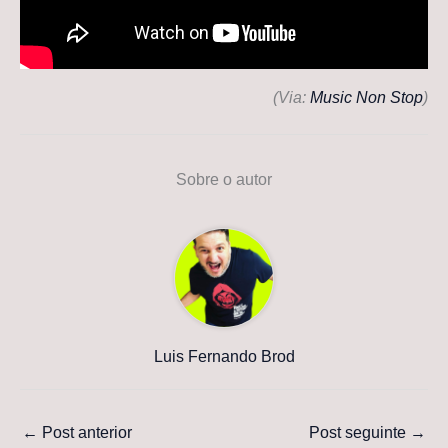
(Via:
Music Non Stop
)
Sobre o autor
Luis Fernando Brod
←
Post anterior
Post seguinte
→