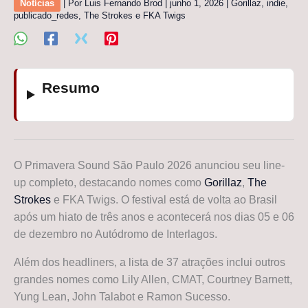
Notícias
| Por
Luis Fernando Brod
|
junho 1, 2026
|
Gorillaz
,
indie
,
publicado_redes
,
The Strokes e FKA Twigs
Resumo
O Primavera Sound São Paulo 2026 anunciou seu line-
up completo, destacando nomes como
Gorillaz
,
The
Strokes
e FKA Twigs. O festival está de volta ao Brasil
após um hiato de três anos e acontecerá nos dias 05 e 06
de dezembro no Autódromo de Interlagos.
Além dos headliners, a lista de 37 atrações inclui outros
grandes nomes como Lily Allen, CMAT, Courtney Barnett,
Yung Lean, John Talabot e Ramon Sucesso.