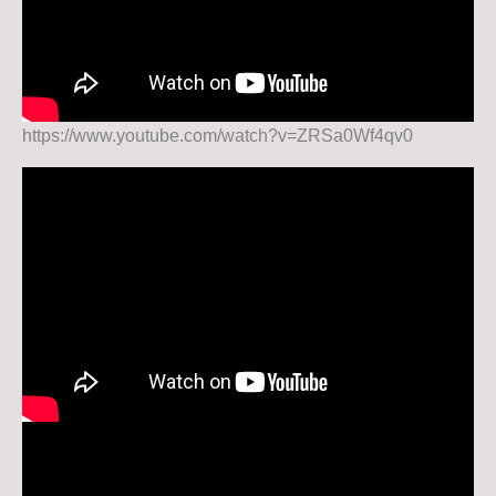
https://www.youtube.com/watch?v=ZRSa0Wf4qv0