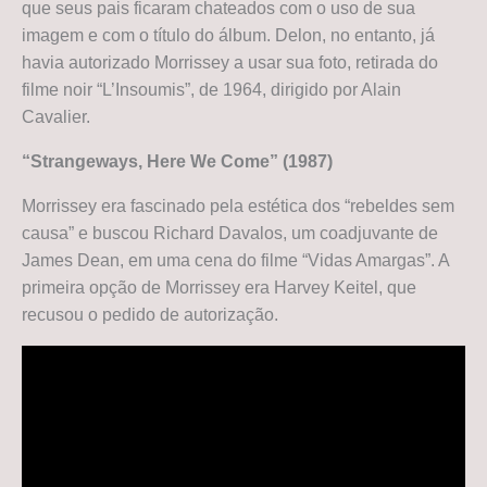
que seus pais ficaram chateados com o uso de sua
imagem e com o título do álbum. Delon, no entanto, já
havia autorizado Morrissey a usar sua foto, retirada do
filme noir “L’Insoumis”, de 1964, dirigido por Alain
Cavalier.
“Strangeways, Here We Come” (1987)
Morrissey era fascinado pela estética dos “rebeldes sem
causa” e buscou Richard Davalos, um coadjuvante de
James Dean, em uma cena do filme “Vidas Amargas”. A
primeira opção de Morrissey era Harvey Keitel, que
recusou o pedido de autorização.