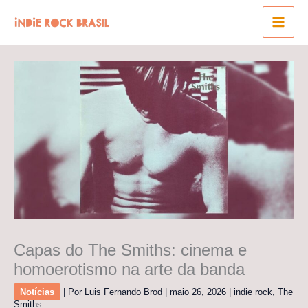
Ir
para
o
conteúdo
Capas do The Smiths: cinema e
homoerotismo na arte da banda
Notícias
| Por
Luis Fernando Brod
|
maio 26, 2026
|
indie rock
,
The
Smiths