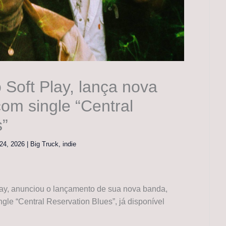
 Soft Play, lança nova
om single “Central
s”
l 24, 2026
|
Big Truck
,
indie
 Play, anunciou o lançamento de sua nova banda,
gle “Central Reservation Blues”, já disponível