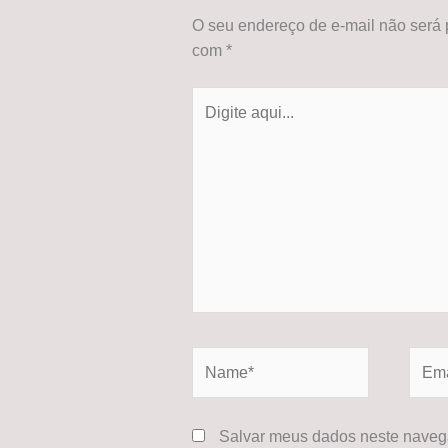
O seu endereço de e-mail não será 
com
*
Digite
aqui...
Name*
Email
Salvar meus dados neste navega