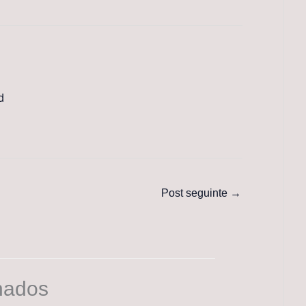
d
Post seguinte
→
nados