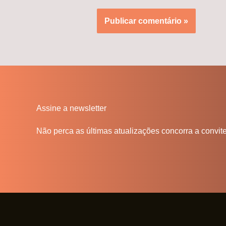
Assine a newsletter
Não perca as últimas atualizações concorra a convit