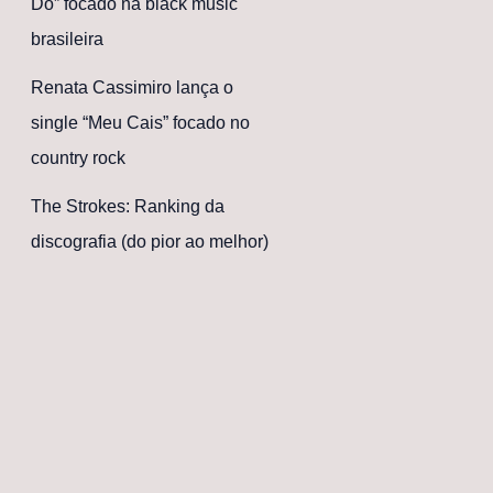
Dó” focado na black music
brasileira
Renata Cassimiro lança o
single “Meu Cais” focado no
country rock
The Strokes: Ranking da
discografia (do pior ao melhor)