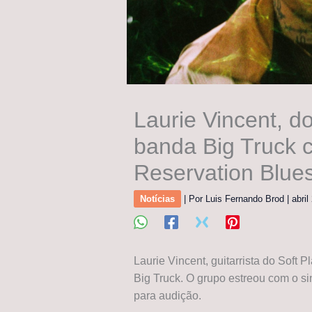
Laurie Vincent, do
banda Big Truck c
Reservation Blue
Notícias
| Por
Luis Fernando Brod
|
abri
Laurie Vincent, guitarrista do Soft
Big Truck. O grupo estreou com o sin
para audição.