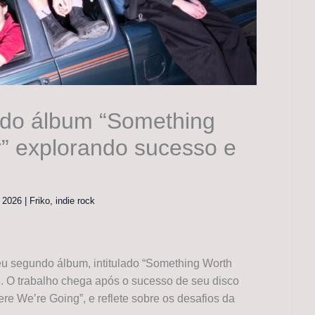
ndo álbum “Something
r” explorando sucesso e
, 2026
|
Friko
,
indie rock
u segundo álbum, intitulado “Something Worth
6. O trabalho chega após o sucesso de seu disco
e We’re Going”, e reflete sobre os desafios da