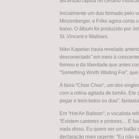
ascensão rápida no cenário musical
Inicialmente um duo formado pelo vo
Minzenberger, o Friko agora conta 
baixo. O álbum foi produzido por J
St. Vincent e Wallows.
Niko Kapetan havia revelado anter
desconectado” em meio à crescente
formou e da liberdade que antes co
“Something Worth Waiting For”, qu
A faixa “Choo Choo”, um dos singl
com a rotina agitada de turnês. Ele 
pegar o trem todos os dias”, fanta
Em “Hot Air Balloon”, o vocalista r
“Existem cantores e pintores… E b
nada disso. Eu quero ser um balão 
declaração mais urgente: “Eu não qu