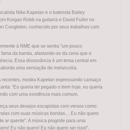
.
calista Niko Kapetan e o baterista Bailey
com Korgan Robb na guitarra e David Fuller no
ohn Congleton, conhecido por seus trabalhos com
iormente à NME que se sentia “um pouco
 fama da banda, afastando-se da cena que o
nhecia. Essa dissonância é um tema central em
e aborda uma sensação de melancolia.
es recentes, mostra Kapetan expressando cansaço
canta: “Eu queria ter pegado o trem hoje, eu queria
siando com uma existência mais comum.
eforça seus desejos escapistas com versos como:
andas com suas músicas bonitas… Eu não quero
de ar quente”. A música progride para uma
ero! Eu não quero! Eu não quero ser isso!”,