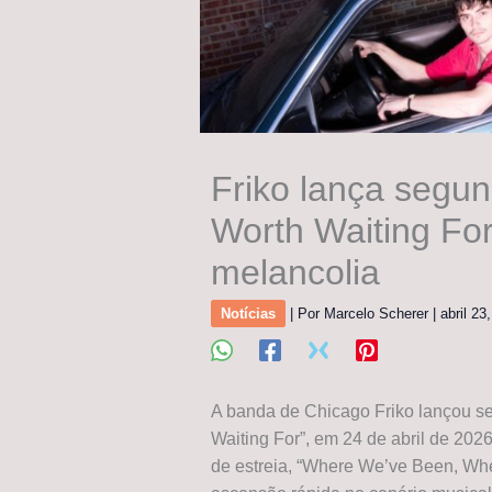
Friko lança segu
Worth Waiting Fo
melancolia
Notícias
| Por
Marcelo Scherer
|
abril 23
A banda de Chicago Friko lançou se
Waiting For”, em 24 de abril de 202
de estreia, “Where We’ve Been, Wher