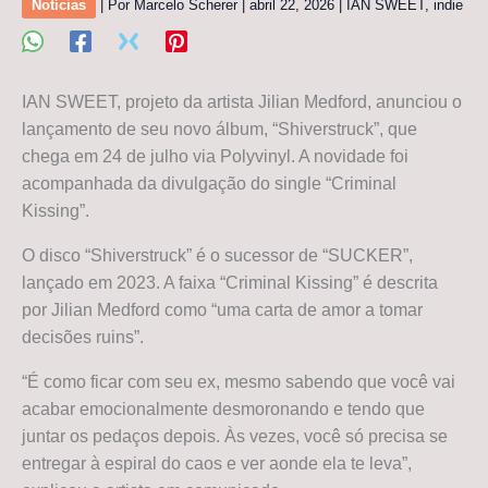
Notícias
| Por
Marcelo Scherer
|
abril 22, 2026
|
IAN SWEET
,
indie
IAN SWEET, projeto da artista Jilian Medford, anunciou o
lançamento de seu novo álbum, “Shiverstruck”, que
chega em 24 de julho via Polyvinyl. A novidade foi
acompanhada da divulgação do single “Criminal
Kissing”.
O disco “Shiverstruck” é o sucessor de “SUCKER”,
lançado em 2023. A faixa “Criminal Kissing” é descrita
por Jilian Medford como “uma carta de amor a tomar
decisões ruins”.
“É como ficar com seu ex, mesmo sabendo que você vai
acabar emocionalmente desmoronando e tendo que
juntar os pedaços depois. Às vezes, você só precisa se
entregar à espiral do caos e ver aonde ela te leva”,