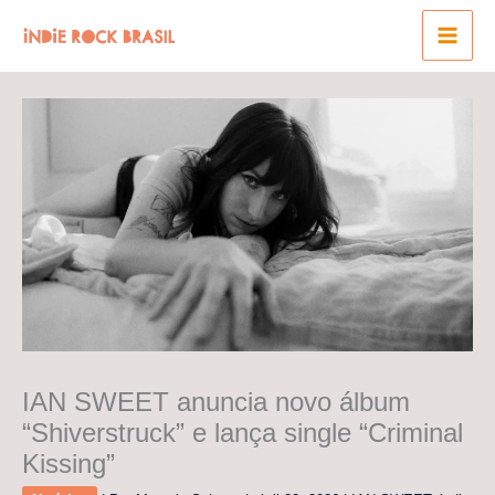
Ir
para
o
conteúdo
IAN SWEET anuncia novo álbum
“Shiverstruck” e lança single “Criminal
Kissing”