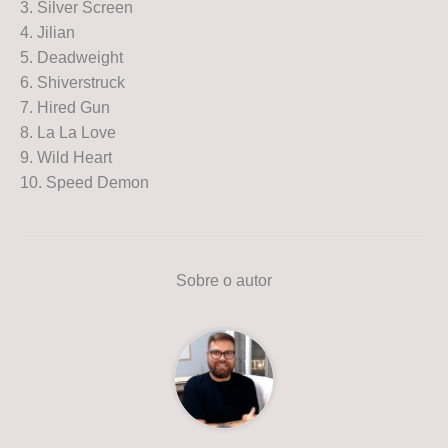
3. Silver Screen
4. Jilian
5. Deadweight
6. Shiverstruck
7. Hired Gun
8. La La Love
9. Wild Heart
10. Speed Demon
Sobre o autor