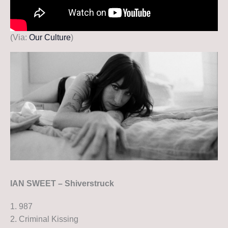
(Via:
Our Culture
)
IAN SWEET – Shiverstruck
1. 987
2. Criminal Kissing