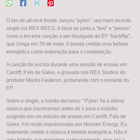
O trio de alt-rock thistle. lançou “pylon”, seu mais recente
single via REX RECS. A faixa se junta a “tied” e “pieces”
como a terceira canção a ser divulgada do EP “backflip”,
que chega em 29 de maio. A banda credita uma bebida
energética como inspiração para a composição.
A canção foi escrita durante uma sessão de ensaio em
Cardiff, País de Gales, e gravada nos REX Studios do
produtor Macks Faulkron, juntamente com o restante do
EP.
Sobre o single, a banda declarou: “‘Pylon’ foi a última
música que escrevemos antes de ir para o estúdio,
surgindo em um estúdio de ensaio em Cardiff, País de
Gales. Foi muito impulsionada por Monster Energy. Eu
realmente credito a música à bebida energética. Não é
uma bebida que gostamos particularmente, mas era a