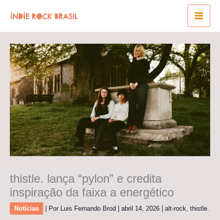
Ir
para
o
conteúdo
thistle. lança “pylon” e credita
inspiração da faixa a energético
Notícias
| Por
Luis Fernando Brod
|
abril 14, 2026
|
alt-rock
,
thistle.