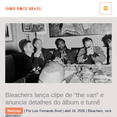
Ir
para
o
conteúdo
Bleachers lança clipe de “the van” e
anuncia detalhes do álbum e turnê
Notícias
| Por
Luis Fernando Brod
|
abril 14, 2026
|
Bleachers
,
rock
alternativo