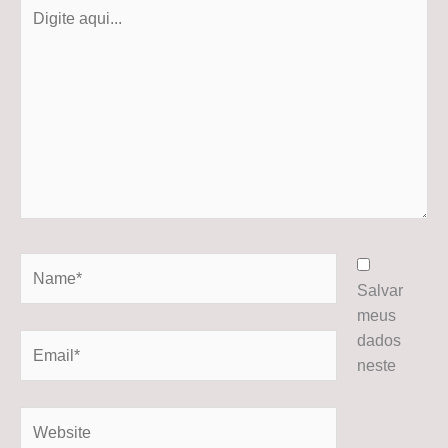
Digite
aqui...
Name*
Salvar
meus
dados
Email*
neste
Website