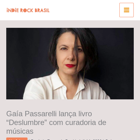
Ir
para
o
conteúdo
Gaía Passarelli lança livro
“Deslumbre” com curadoria de
músicas