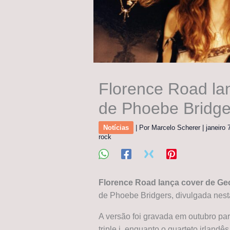
Florence Road lan
de Phoebe Bridge
Notícias
| Por
Marcelo Scherer
|
janeiro
rock
Florence Road lança cover de Ge
de Phoebe Bridgers, divulgada nesta
A versão foi gravada em outubro par
triple j, enquanto o quarteto irla