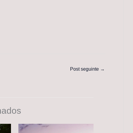
Post seguinte
→
nados