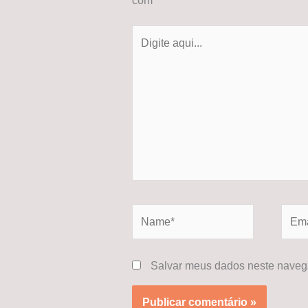
com
*
Digite
aqui...
Name*
Email
Salvar meus dados neste navega