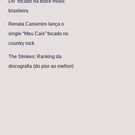
Dó” focado na black music
brasileira
Renata Cassimiro lança o
single “Meu Cais” focado no
country rock
The Strokes: Ranking da
discografia (do pior ao melhor)