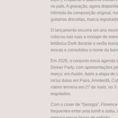
no país. A gravação, agora disponib
intimista da composição original, m
guitarras discretas, marca registrad
O lançamento encerra um ano movi
colocou nas ruas a mixtape de estre
britânica Dork durante o verão euro
enxuta e consolidou o nome da band
Em 2026, o conjunto inicia agenda in
Dinner Party, com apresentações pe
março, em Austin. Após a etapa de s
inclui datas em Paris, Amsterdã, Co
roteiro termina em 27 de maio, no 3
esgotados.
Com o cover de “Georgia”, Florence
frequentes entre uma turnê e outra
prepara novas faixas de estúdio.