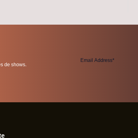
es de shows.
te