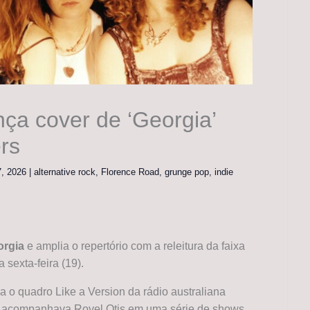
ça cover de ‘Georgia’
rs
 7, 2026
|
alternative rock
,
Florence Road
,
grunge pop
,
indie
orgia
e amplia o repertório com a releitura da faixa
 sexta-feira (19).
a o quadro Like a Version da rádio australiana
ndês acompanhava Royel Otis em uma série de shows