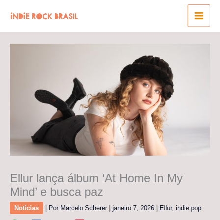
Ir
para
o
conteúdo
Ellur lança álbum ‘At Home In My
Mind’ e busca paz
Notícias
| Por
Marcelo Scherer
|
janeiro 7, 2026
|
Ellur
,
indie pop