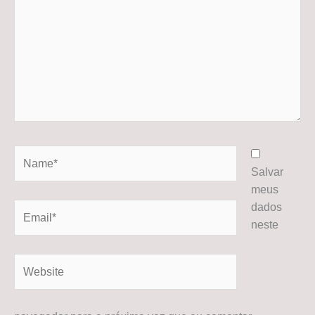
Name*
Salvar
meus
dados
Email*
neste
Website