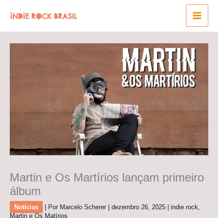
Ir
para
o
conteúdo
Martin e Os Martírios lançam primeiro
álbum
Notícias
| Por
Marcelo Scherer
|
dezembro 26, 2025
|
indie rock
,
Martin e Os Matírios