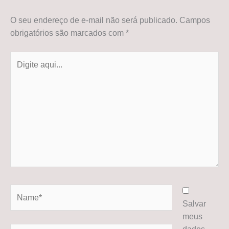
O seu endereço de e-mail não será publicado.
Campos
obrigatórios são marcados com
*
Digite
aqui...
Name*
Salvar
meus