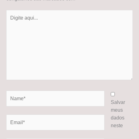
Digite
aqui...
Name*
Salvar
meus
dados
Email*
neste