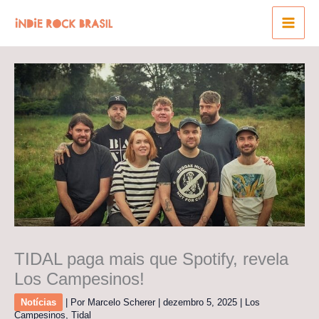
Ir
para
o
conteúdo
TIDAL paga mais que Spotify, revela
Los Campesinos!
Notícias
| Por
Marcelo Scherer
|
dezembro 5, 2025
|
Los
Campesinos
,
Tidal