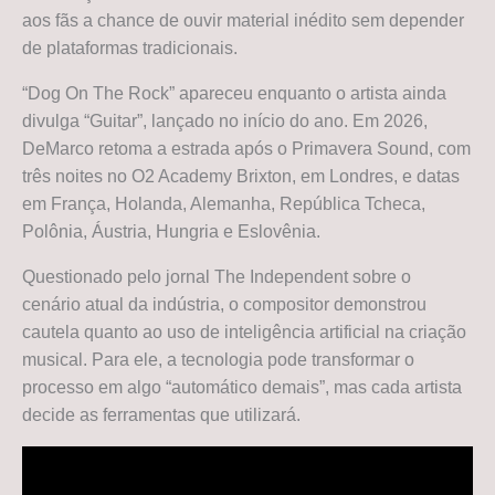
aos fãs a chance de ouvir material inédito sem depender
de plataformas tradicionais.
“Dog On The Rock” apareceu enquanto o artista ainda
divulga “Guitar”, lançado no início do ano. Em 2026,
DeMarco retoma a estrada após o Primavera Sound, com
três noites no O2 Academy Brixton, em Londres, e datas
em França, Holanda, Alemanha, República Tcheca,
Polônia, Áustria, Hungria e Eslovênia.
Questionado pelo jornal The Independent sobre o
cenário atual da indústria, o compositor demonstrou
cautela quanto ao uso de inteligência artificial na criação
musical. Para ele, a tecnologia pode transformar o
processo em algo “automático demais”, mas cada artista
decide as ferramentas que utilizará.