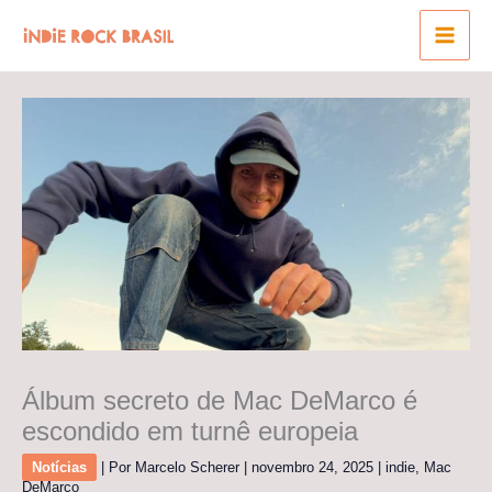
Ir
para
o
conteúdo
Álbum secreto de Mac DeMarco é
escondido em turnê europeia
Notícias
| Por
Marcelo Scherer
|
novembro 24, 2025
|
indie
,
Mac
DeMarco