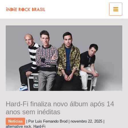
Ir
para
o
conteúdo
Hard-Fi finaliza novo álbum após 14
anos sem inéditas
Notícias
| Por
Luis Fernando Brod
|
novembro 22, 2025
|
alternative rock
,
Hard-Fi