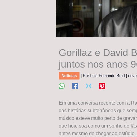
Gorillaz e David
juntos nos anos 9
Notícias
| Por
Luis Fernando Brod
|
nove
Em uma conversa recente com a Rad
das histórias subterrâneas que semp
músico esteve muito perto de grava
que hoje soa como um sonho de fãs
antes mesmo de chegar ao estúdio.