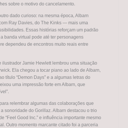
lhes sobre o motivo do cancelamento.
tro dado curioso: na mesma época, Albarn
 com Ray Davies, do The Kinks — mais uma
ssibilidades. Essas histórias reforçam um padrão
: a banda virtual pode até ter personagens
re dependeu de encontros muito reais entre
e ilustrador Jamie Hewlett lembrou uma situação
ck. Ela chegou a tocar piano ao lado de Albarn,
o título “Demon Days” e a algumas letras do
deixou uma impressão forte em Albarn, que
vel”.
para relembrar algumas das colaborações que
 sonoridade do Gorillaz. Albarn destacou o trio
de “Feel Good Inc.” e influência importante mesmo
ual. Outro momento marcante citado foi a parceria