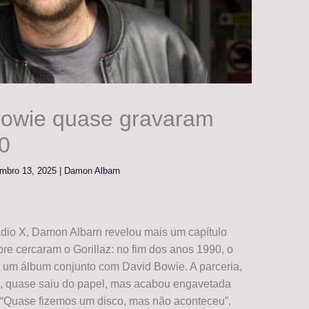
 Bowie quase gravaram
0
mbro 13, 2025
|
Damon Albarn
io X, Damon Albarn revelou mais um capítulo
re cercaram o Gorillaz: no fim dos anos 1990, o
r um álbum conjunto com David Bowie. A parceria,
, quase saiu do papel, mas acabou engavetada
 “Quase fizemos um disco, mas não aconteceu”,