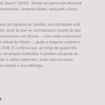
ic Beach” (2010). “Sentar ao piano com Womack
traordinário”, lembrou Albarn, realçando a força
res da trajetória do Gorillaz: sua identidade está
es, tanto às que se concretizaram quanto às que
uase parceria com Bowie — uma união improvável
vo virtual de Albarn — ajuda a imaginar caminhos
 2000. E confirma que, ao longo de quase três
as um projeto multimídia: é também um ponto de
ões e estilos diferentes, onde cada encontro,
a camada à sua mitologia.
d