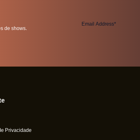
es de shows.
te
 de Privacidade