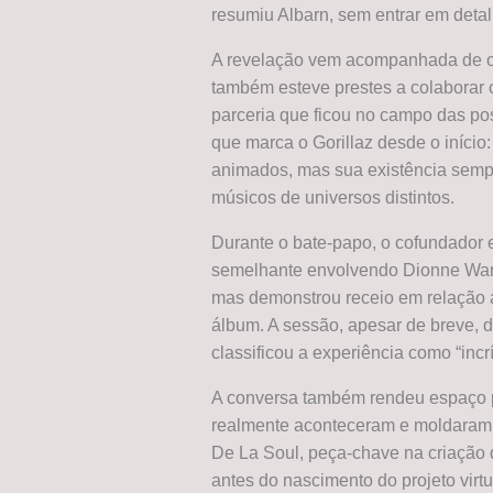
resumiu Albarn, sem entrar em deta
A revelação vem acompanhada de ou
também esteve prestes a colaborar
parceria que ficou no campo das po
que marca o Gorillaz desde o início
animados, mas sua existência semp
músicos de universos distintos.
Durante o bate-papo, o cofundador 
semelhante envolvendo Dionne Warwi
mas demonstrou receio em relação a
álbum. A sessão, apesar de breve, 
classificou a experiência como “incrí
A conversa também rendeu espaço 
realmente aconteceram e moldaram a
De La Soul, peça-chave na criação 
antes do nascimento do projeto virt