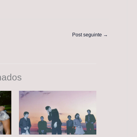
Post seguinte
→
nados