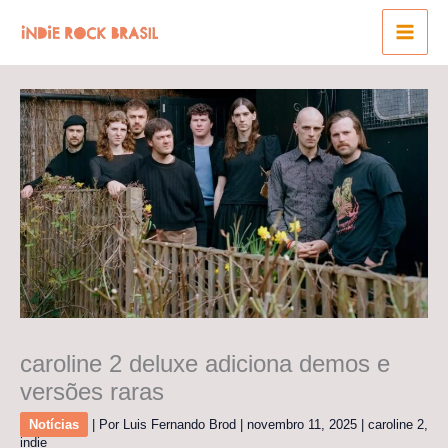
Ir
para
o
conteúdo
caroline 2 deluxe adiciona demos e
versões raras
Notícias
| Por
Luis Fernando Brod
|
novembro 11, 2025
|
caroline 2
,
indie