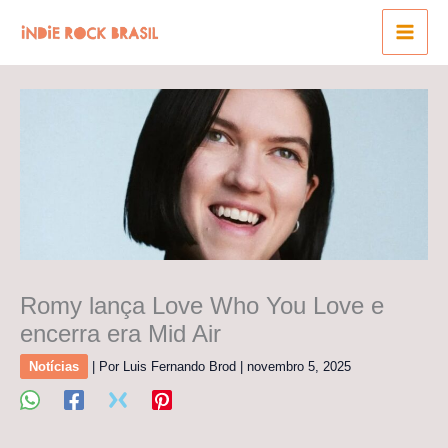
Ir
para
o
conteúdo
Romy lança Love Who You Love e
encerra era Mid Air
Notícias
| Por
Luis Fernando Brod
|
novembro 5, 2025