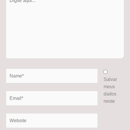
aqui...
Name*
Salvar
meus
dados
Email*
neste
Website