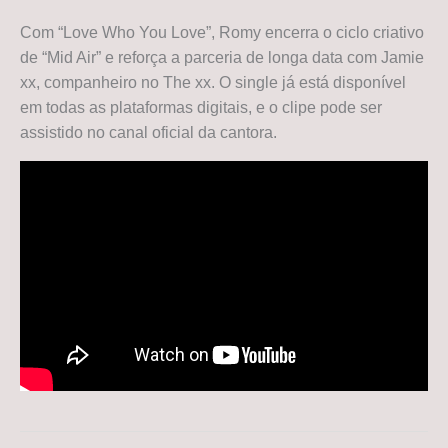
Com “Love Who You Love”, Romy encerra o ciclo criativo
de “Mid Air” e reforça a parceria de longa data com Jamie
xx, companheiro no The xx. O single já está disponível
em todas as plataformas digitais, e o clipe pode ser
assistido no canal oficial da cantora.