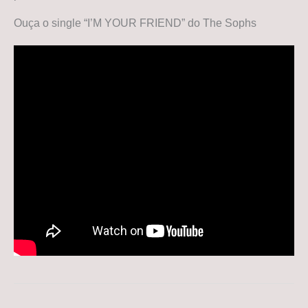
Ouça o single “I’M YOUR FRIEND” do The Sophs