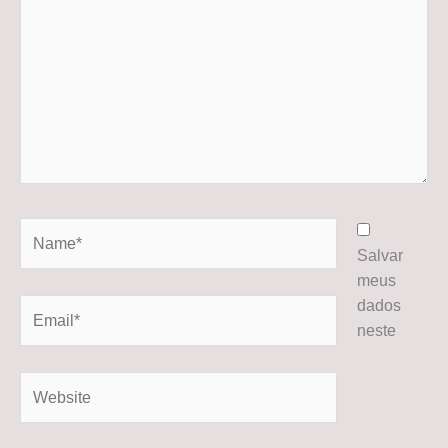
Name*
Salvar
meus
dados
Email*
neste
Website