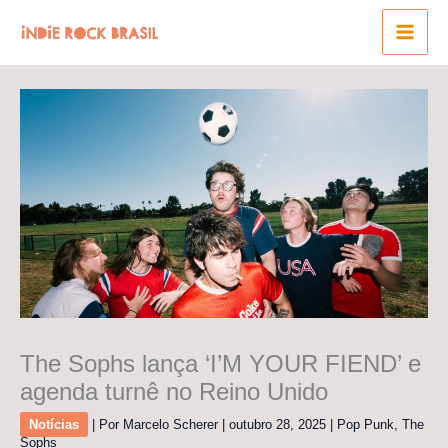
Ir
para
o
conteúdo
The Sophs lança ‘I’M YOUR FIEND’ e
agenda turnê no Reino Unido
Notícias
| Por
Marcelo Scherer
|
outubro 28, 2025
|
Pop Punk
,
The
Sophs