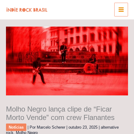
Ir
para
o
conteúdo
Molho Negro lança clipe de “Ficar
Morto Vende” com crew Flanantes
Notícias
| Por
Marcelo Scherer
|
outubro 23, 2025
|
alternative
rock
,
Molho Negro