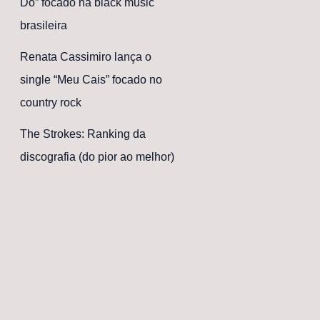
Dó” focado na black music
brasileira
Renata Cassimiro lança o
single “Meu Cais” focado no
country rock
The Strokes: Ranking da
discografia (do pior ao melhor)