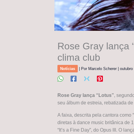
Rose Gray lança “
clima club
Notícias
| Por
Marcelo Scherer
|
outubro
Rose Gray lança “Lotus”
, segundo
seu álbum de estreia, rebatizada de 
A faixa, descrita pela cantora como “
diretas à dance music britânica de 
“It’s a Fine Day”, do Opus III. O la