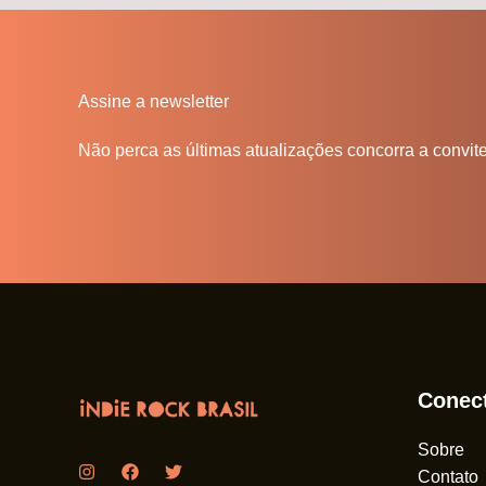
Assine a newsletter
Não perca as últimas atualizações concorra a convit
Conec
Sobre
Contato