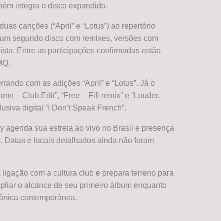
bém integra o disco expandido.
duas canções (“April” e “Lotus”) ao repertório
ui um segundo disco com remixes, versões com
sta. Entre as participações confirmadas estão
MQ.
rrando com as adições “April” e “Lotus”. Já o
n – Club Edit”, “Free – Fifi remix” e “Louder,
siva digital “I Don’t Speak French”.
y agenda sua estreia ao vivo no Brasil e presença
. Datas e locais detalhados ainda não foram
 ligação com a cultura club e prepara terreno para
liar o alcance de seu primeiro álbum enquanto
trônica contemporânea.