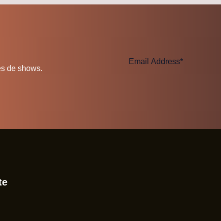
es de shows.
te