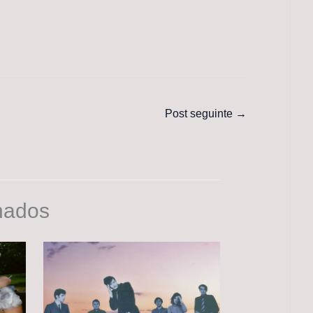
Post seguinte
→
nados