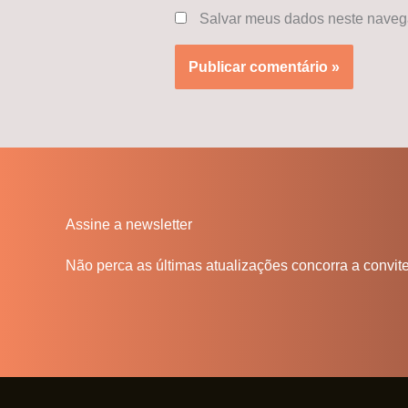
Salvar meus dados neste navega
Assine a newsletter
Não perca as últimas atualizações concorra a convit