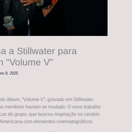
a a Stillwater para
m “Volume V”
bro 9, 2025
to álbum, “Volume V”, gravado em Stillwater,
eus membros haviam se mudado. O novo trabalho
icas do grupo, que buscou inspiração no cenário
a Americana com elementos cinematográficos.