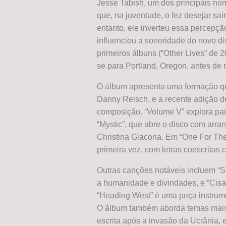
Jesse Tabish, um dos principais no
que, na juventude, o fez desejar sair
entanto, ele inverteu essa percepçã
influenciou a sonoridade do novo di
primeiros álbuns (“Other Lives” de 
se para Portland, Oregon, antes de 
O álbum apresenta uma formação que
Danny Reisch, e a recente adição de
composição. “Volume V” explora pa
“Mystic”, que abre o disco com arra
Christina Giacona. Em “One For The
primeira vez, com letras coescritas
Outras canções notáveis incluem “S
a humanidade e divindades, e “Cisa 
“Heading West” é uma peça instrume
O álbum também aborda temas mais 
escrita após a invasão da Ucrânia, 