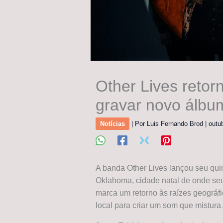
Other Lives retorn
gravar novo álbu
Notícias
| Por
Luis Fernando Brod
|
outu
A banda Other Lives lançou seu quin
Oklahoma, cidade natal de onde s
marca um retorno às raízes geográf
local para criar um som que mistur