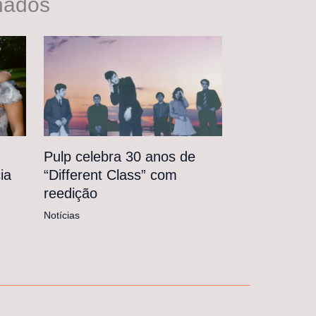
nados
Pulp celebra 30 anos de
“Different Class” com
ia
reedição
Notícias