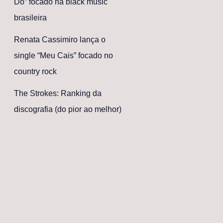
Dó” focado na black music
brasileira
Renata Cassimiro lança o
single “Meu Cais” focado no
country rock
The Strokes: Ranking da
discografia (do pior ao melhor)