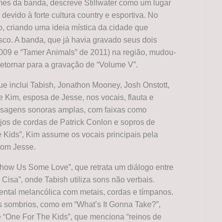
mes da banda, descreve Stillwater como um lugar
 devido à forte cultura country e esportiva. No
o, criando uma ideia mística da cidade que
sco. A banda, que já havia gravado seus dois
2009 e “Tamer Animals” de 2011) na região, mudou-
retornar para a gravação de “Volume V”.
 inclui Tabish, Jonathon Mooney, Josh Onstott,
 Kim, esposa de Jesse, nos vocais, flauta e
isagens sonoras amplas, com faixas como
njos de cordas de Patrick Conlon e sopros de
 Kids”, Kim assume os vocais principais pela
 com Jesse.
how Us Some Love”, que retrata um diálogo entre
Cisa”, onde Tabish utiliza sons não verbais.
ntal melancólica com metais, cordas e tímpanos.
sombrios, como em “What’s It Gonna Take?”,
e “One For The Kids”, que menciona “reinos de