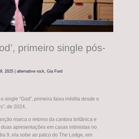
d’, primeiro single pós-
 9, 2025
|
alternative rock
,
Gia Ford
 o single “God”, primeira faixa inédita desde o
s”, de 2024.
nção marca o retorno da cantora britânica e
duas apresentações em casas intimistas no
ia 9, ela sobe ao palco do The Lodge, em