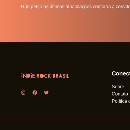
Não perca as últimas atualizações concorra a convit
Conec
Sobre
Contato
Política