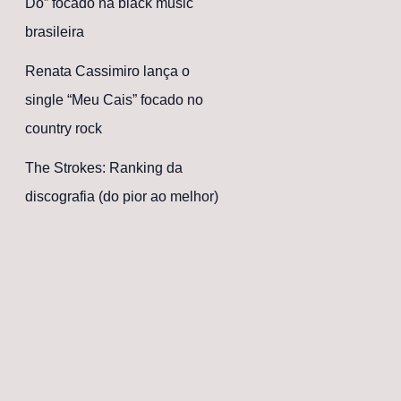
Dó” focado na black music
brasileira
Renata Cassimiro lança o
single “Meu Cais” focado no
country rock
The Strokes: Ranking da
discografia (do pior ao melhor)