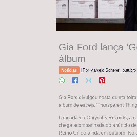
Gia Ford lança ‘Go
álbum
Notícias
| Por
Marcelo Scherer
|
outubro
Gia Ford divulgou nesta quinta-feira
álbum de estreia “Transparent Thing
Lançada via Chrysalis Records, a ca
chega acompanhada do anúncio de 
Reino Unido ainda em outubro. No d