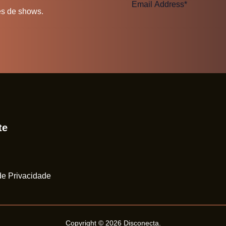
es de shows.
te
 de Privacidade
Copyright © 2026
Disconecta
.