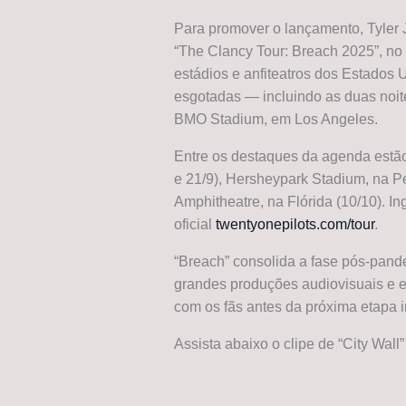
Para promover o lançamento, Tyler
“The Clancy Tour: Breach 2025”, no 
estádios e anfiteatros dos Estados
esgotadas — incluindo as duas noit
BMO Stadium, em Los Angeles.
Entre os destaques da agenda estã
e 21/9), Hersheypark Stadium, na Pe
Amphitheatre, na Flórida (10/10). I
oficial
twentyonepilots.com/tour
.
“Breach” consolida a fase pós-pand
grandes produções audiovisuais e e
com os fãs antes da próxima etapa i
Assista abaixo o clipe de “City Wall”