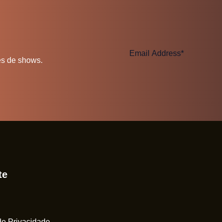
es de shows.
te
 de Privacidade