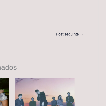
Post seguinte
→
nados