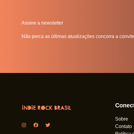
Assine a newsletter
Não perca as últimas atualizações concorra a convit
Conec
Sobre
Contato
Política