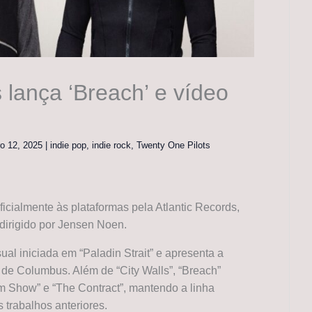
 lança ‘Breach’ e vídeo
o 12, 2025
|
indie pop
,
indie rock
,
Twenty One Pilots
icialmente às plataformas pela Atlantic Records,
dirigido por Jensen Noen.
ual iniciada em “Paladin Strait” e apresenta a
 de Columbus. Além de “City Walls”, “Breach”
um Show” e “The Contract”, mantendo a linha
 trabalhos anteriores.