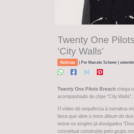
Twenty One Pilots
‘City Walls’
Notícias
| Por
Marcelo Scherer
|
setembr
Twenty One Pilots Breach
chega of
acompanhado do clipe “City Walls”, 
O vídeo dá sequência à narrativa vis
faixa que abre o novo álbum do duo
reúne os singles já divulgados “Dr
conceitual construída pelo grupo nos