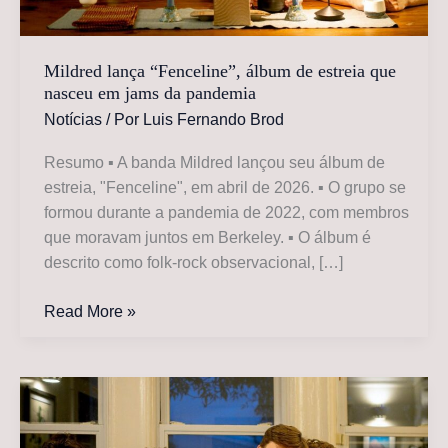
Mildred lança “Fenceline”, álbum de estreia que
nasceu em jams da pandemia
Notícias
/ Por
Luis Fernando Brod
Resumo ▪ A banda Mildred lançou seu álbum de
estreia, "Fenceline", em abril de 2026. ▪ O grupo se
formou durante a pandemia de 2022, com membros
que moravam juntos em Berkeley. ▪ O álbum é
descrito como folk-rock observacional, […]
Mildred
Read More »
lança
“Fenceline”,
álbum
de
estreia