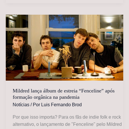
lança
álbum
de
estreia
“Fenceline”
com
folk-
rock
colaborativo
Mildred lança álbum de estreia “Fenceline” após
formação orgânica na pandemia
Notícias
/ Por
Luis Fernando Brod
Por que isso importa? Para os fãs de indie folk e rock
alternativo, o lançamento de "Fenceline" pelo Mildred