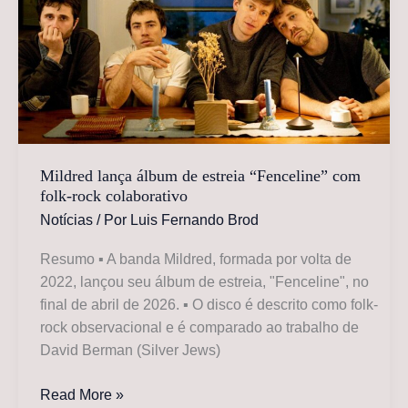
que
nasceu
em
jams
da
pandemia
Mildred lança álbum de estreia “Fenceline” com
folk-rock colaborativo
Notícias
/ Por
Luis Fernando Brod
Resumo ▪ A banda Mildred, formada por volta de
2022, lançou seu álbum de estreia, "Fenceline", no
final de abril de 2026. ▪ O disco é descrito como folk-
rock observacional e é comparado ao trabalho de
David Berman (Silver Jews)
Mildred
Read More »