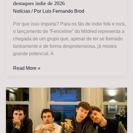
destaques indie de 2026
Notícias
/ Por
Luis Fernando Brod
Por que isso importa? Para os fãs de indie folk e rock,
o lançamento de “Fenceline” do Mildred representa a
chegada de um grupo que, apesar de ter se formado
tardiamente e de forma despretensiosa, já mostra
grande potencial. A
Mildred
Read More »
lança
álbum
de
estreia
“Fenceline”,
um
dos
destaques