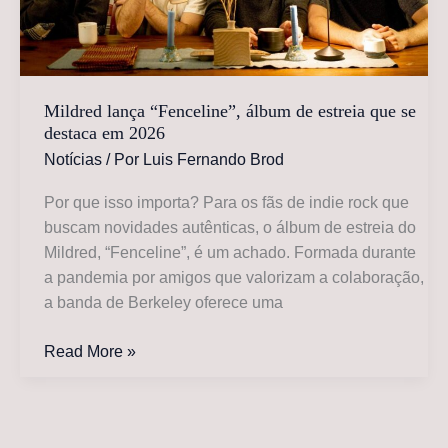
indie
de
2026
Mildred lança “Fenceline”, álbum de estreia que se
destaca em 2026
Notícias
/ Por
Luis Fernando Brod
Por que isso importa? Para os fãs de indie rock que
buscam novidades autênticas, o álbum de estreia do
Mildred, “Fenceline”, é um achado. Formada durante
a pandemia por amigos que valorizam a colaboração,
a banda de Berkeley oferece uma
Mildred
Read More »
lança
“Fenceline”,
álbum