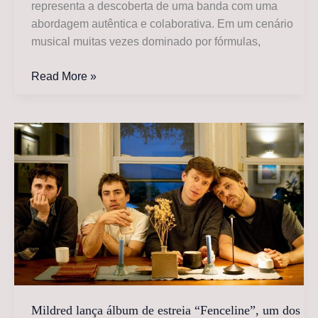
representa a descoberta de uma banda com uma
abordagem autêntica e colaborativa. Em um cenário
musical muitas vezes dominado por fórmulas,
Mildred
Read More »
lança
álbum
de
estreia
“Fenceline”
após
formação
orgânica
na
pandemia
Mildred lança álbum de estreia “Fenceline”, um dos