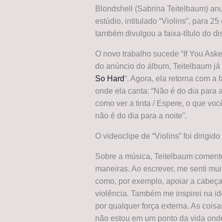
Blondshell (Sabrina Teitelbaum) an
estúdio, intitulado “Violins”, para 2
também divulgou a faixa-título do di
O novo trabalho sucede “If You Aske
do anúncio do álbum, Teitelbaum já 
So Hard
“. Agora, ela retorna com a
onde ela canta: “Não é do dia para 
como ver a tinta / Espere, o que vo
não é do dia para a noite”.
O videoclipe de “Violins” foi dirigid
Sobre a música, Teitelbaum coment
maneiras. Ao escrever, me senti mui
como, por exemplo, apoiar a cabeç
violência. Também me inspirei na id
por qualquer força externa. As coi
não estou em um ponto da vida onde 