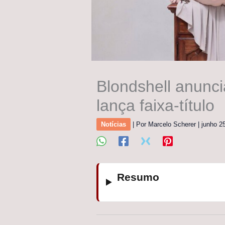
Blondshell anunci
lança faixa-título
Notícias
| Por
Marcelo Scherer
|
junho 2
Resumo