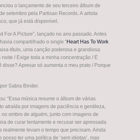
unciou o lançamento de seu terceiro álbum de
5 de setembro pela Partisan Records. A artista
sco, que já está disponível.
d For A Picture”, lançado no ano passado. Antes
havia compartilhado o single “
Heart Has To Work
 faixa-título, uma canção poderosa e grandiosa
a noite / Exige toda a minha concentração / É
cê disse? Apresar só aumenta o meu prato / Porque
o por Sabra Binder.
ou: “Essa música resume o álbum de várias
to atraída por imagens de paciência e gentileza,
a no ombro de alguém, junto com imagens de
eia de curar lentamente e recusar ser apressada
sas realmente levam o tempo que precisam. Ainda
posso ter uma política de ‘sem idiotas’, mas