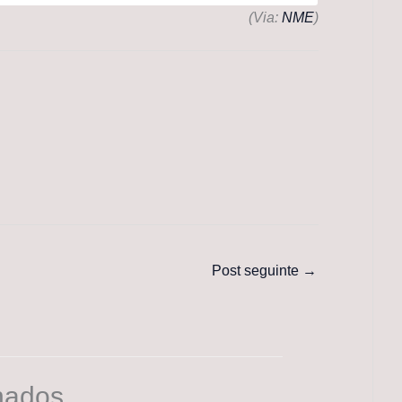
(Via:
NME
)
Post seguinte
→
nados