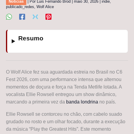
Notícias
| Por
Luis Fernando Brod
|
maio 30, 2026
|
indie
,
publicado_redes
,
Wolf Alice
Resumo
O Wolf Alice fez sua aguardada estreia no Brasil no C6
Fest 2026, com uma performance intensa que alternou
momentos de doçura e força na Tenda Metlife lotada. A
vocalista Ellie Rowsell entregou um show dinâmico,
marcando a primeira vez da
banda londrina
no país.
Ellie Rowsell se contorceu no chão, com cabelo suado
grudado no rosto e um olhar focado, durante a execução
da música “Play the Greatest Hits”. Este momento