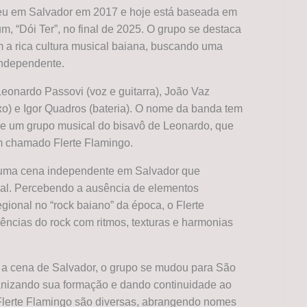
eu em Salvador em 2017 e hoje está baseada em
m, “Dói Ter”, no final de 2025. O grupo se destaca
 a rica cultura musical baiana, buscando uma
independente.
 Leonardo Passovi (voz e guitarra), João Vaz
ixo) e Igor Quadros (bateria). O nome da banda tem
 de um grupo musical do bisavô de Leonardo, que
m chamado Flerte Flamingo.
r uma cena independente em Salvador que
ocal. Percebendo a ausência de elementos
gional no “rock baiano” da época, o Flerte
ências do rock com ritmos, texturas e harmonias
 a cena de Salvador, o grupo se mudou para São
anizando sua formação e dando continuidade ao
o Flerte Flamingo são diversas, abrangendo nomes