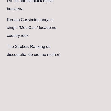
Dó” focado na black music
brasileira
Renata Cassimiro lança o
single “Meu Cais” focado no
country rock
The Strokes: Ranking da
discografia (do pior ao melhor)