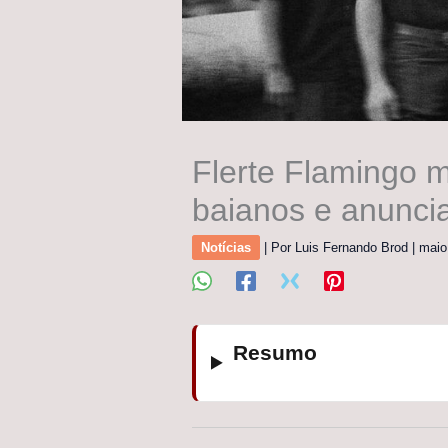
Flerte Flamingo m
baianos e anunci
Notícias
| Por
Luis Fernando Brod
|
maio
Resumo