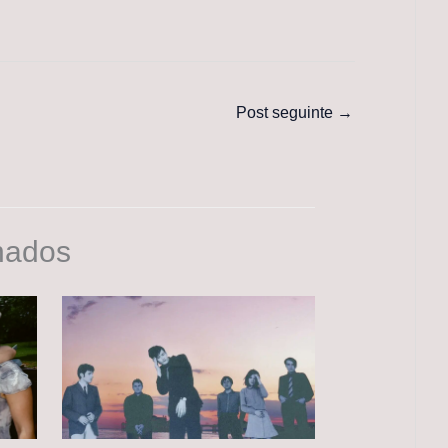
Post seguinte
→
nados