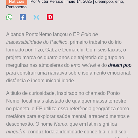
Notícias
| Por
Victor Persico
|
maio 14, 2026
|
dreampop
,
emo
,
Pontonemo
A banda PontoNemo lançou o EP
Polo de
Inacessibilidade do Pacífico
, primeiro trabalho do trio
formado por Tizo, Gabz e Demarchi. Com seis faixas, o
projeto marca os quatro anos de trajetória do grupo ao
mergulhar nas atmosferas do
emo revival
e do
dream pop
para construir uma narrativa sobre isolamento emocional,
distância e incomunicabilidade.
A título de curiosidade, Inspirado no chamado Ponto
Nemo, local mais afastado de qualquer massa terrestre
no planeta, o EP utiliza essa referência geográfica como
metáfora para explorar saúde mental, arrependimentos e
desconexão. O nome
Nemo
, que em latim significa
ninguém
, conduz toda a identidade conceitual do disco,