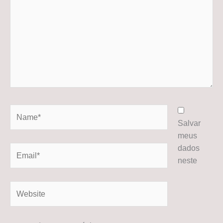
Name*
Salvar
meus
dados
Email*
neste
Website