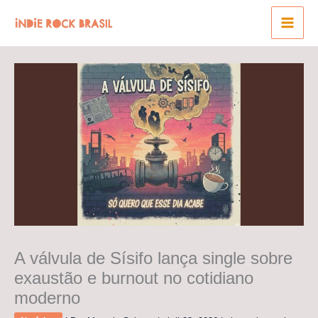
Ir
para
o
conteúdo
A válvula de Sísifo lança single sobre
exaustão e burnout no cotidiano
moderno