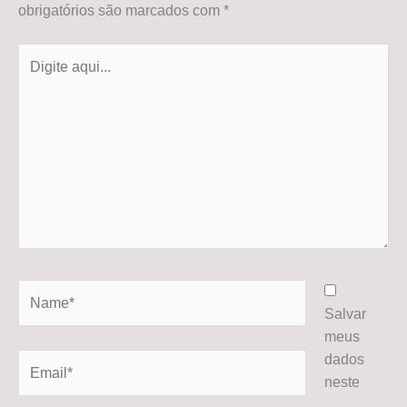
obrigatórios são marcados com
*
Digite
aqui...
Name*
Salvar
meus
dados
Email*
neste