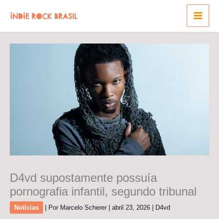
Ir
para
o
conteúdo
D4vd supostamente possuía
pornografia infantil, segundo tribunal
Notícias
| Por
Marcelo Scherer
|
abril 23, 2026
|
D4vd