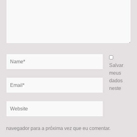
Name*
Salvar
meus
dados
Email*
neste
Website
navegador para a próxima vez que eu comentar.