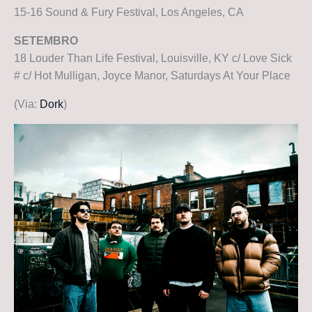
15-16 Sound & Fury Festival, Los Angeles, CA
SETEMBRO
18 Louder Than Life Festival, Louisville, KY c/ Love Sick
# c/ Hot Mulligan, Joyce Manor, Saturdays At Your Place
(Via:
Dork
)