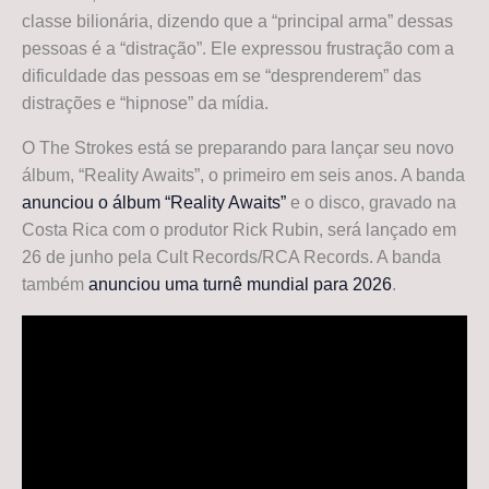
classe bilionária, dizendo que a “principal arma” dessas
pessoas é a “distração”. Ele expressou frustração com a
dificuldade das pessoas em se “desprenderem” das
distrações e “hipnose” da mídia.
O The Strokes está se preparando para lançar seu novo
álbum, “Reality Awaits”, o primeiro em seis anos. A banda
anunciou o álbum “Reality Awaits”
e o disco, gravado na
Costa Rica com o produtor Rick Rubin, será lançado em
26 de junho pela Cult Records/RCA Records. A banda
também
anunciou uma turnê mundial para 2026
.