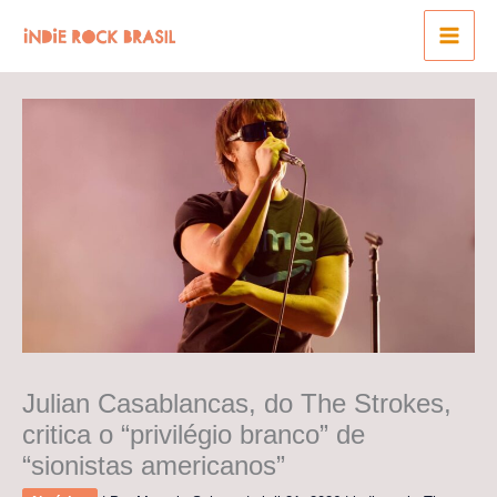
Ir
para
o
conteúdo
Julian Casablancas, do The Strokes,
critica o “privilégio branco” de
“sionistas americanos”