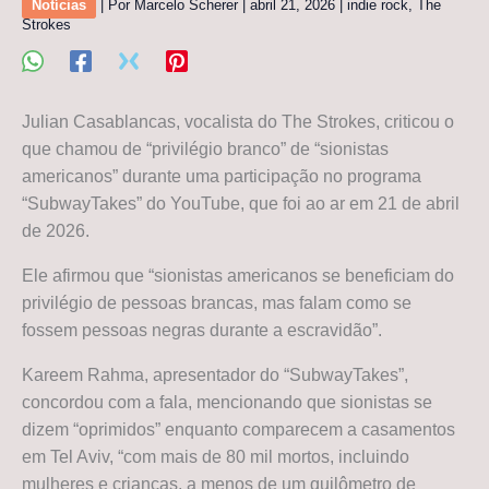
Notícias
| Por
Marcelo Scherer
|
abril 21, 2026
|
indie rock
,
The
Strokes
Julian Casablancas, vocalista do The Strokes, criticou o
que chamou de “privilégio branco” de “sionistas
americanos” durante uma participação no programa
“SubwayTakes” do YouTube, que foi ao ar em 21 de abril
de 2026.
Ele afirmou que “sionistas americanos se beneficiam do
privilégio de pessoas brancas, mas falam como se
fossem pessoas negras durante a escravidão”.
Kareem Rahma, apresentador do “SubwayTakes”,
concordou com a fala, mencionando que sionistas se
dizem “oprimidos” enquanto comparecem a casamentos
em Tel Aviv, “com mais de 80 mil mortos, incluindo
mulheres e crianças, a menos de um quilômetro de