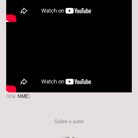
(Via:
NME
)
Sobre o autor