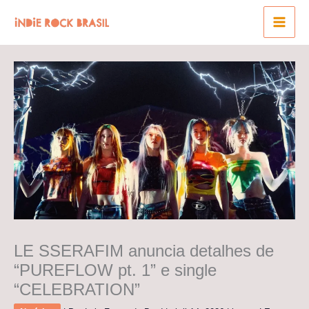
Ir
para
o
conteúdo
LE SSERAFIM anuncia detalhes de
“PUREFLOW pt. 1” e single
“CELEBRATION”