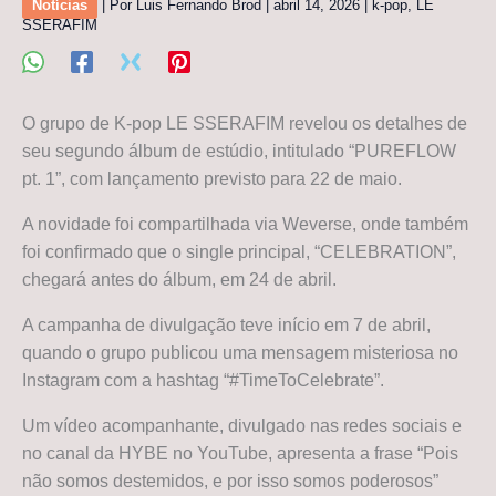
Notícias
| Por
Luis Fernando Brod
|
abril 14, 2026
|
k-pop
,
LE
SSERAFIM
O grupo de K-pop LE SSERAFIM revelou os detalhes de
seu segundo álbum de estúdio, intitulado “PUREFLOW
pt. 1”, com lançamento previsto para 22 de maio.
A novidade foi compartilhada via Weverse, onde também
foi confirmado que o single principal, “CELEBRATION”,
chegará antes do álbum, em 24 de abril.
A campanha de divulgação teve início em 7 de abril,
quando o grupo publicou uma mensagem misteriosa no
Instagram com a hashtag “#TimeToCelebrate”.
Um vídeo acompanhante, divulgado nas redes sociais e
no canal da HYBE no YouTube, apresenta a frase “Pois
não somos destemidos, e por isso somos poderosos”