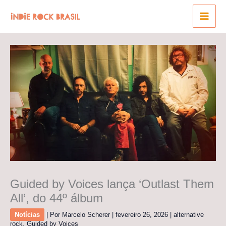
Ir
para
o
conteúdo
Guided by Voices lança ‘Outlast Them
All’, do 44º álbum
Notícias
| Por
Marcelo Scherer
|
fevereiro 26, 2026
|
alternative
rock
,
Guided by Voices