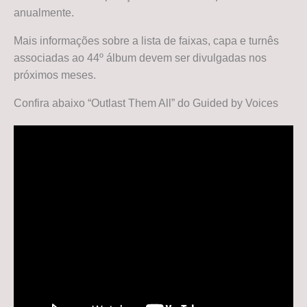
anualmente.
Mais informações sobre a lista de faixas, capa e turnês
associadas ao 44º álbum devem ser divulgadas nos
próximos meses.
Confira abaixo “Outlast Them All” do Guided by Voices