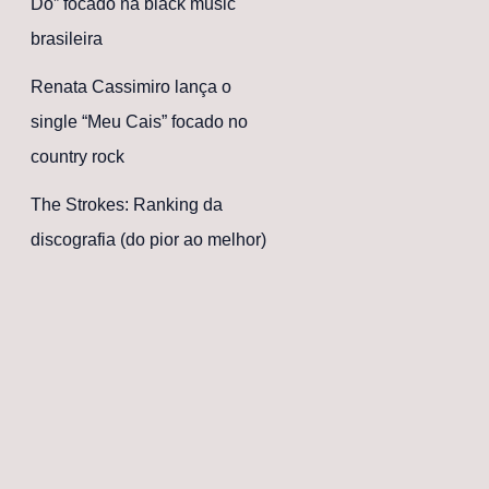
Dó” focado na black music
brasileira
Renata Cassimiro lança o
single “Meu Cais” focado no
country rock
The Strokes: Ranking da
discografia (do pior ao melhor)