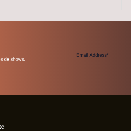
es de shows.
te