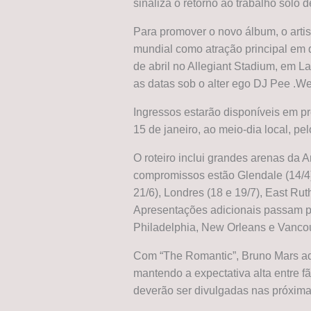
sinaliza o retorno ao trabalho solo 
Para promover o novo álbum, o artis
mundial como atração principal em
de abril no Allegiant Stadium, em 
as datas sob o alter ego DJ Pee .W
Ingressos estarão disponíveis em p
15 de janeiro, ao meio-dia local, pe
O roteiro inclui grandes arenas da A
compromissos estão Glendale (14/4), 
21/6), Londres (18 e 19/7), East Rut
Apresentações adicionais passam por
Philadelphia, New Orleans e Vancou
Com “The Romantic”, Bruno Mars adic
mantendo a expectativa alta entre fã
deverão ser divulgadas nas próxim