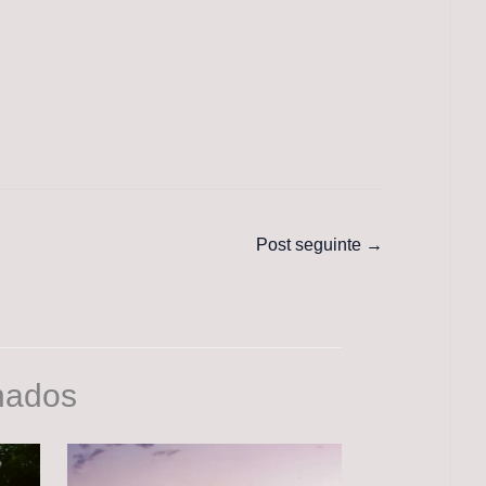
Post seguinte
→
nados