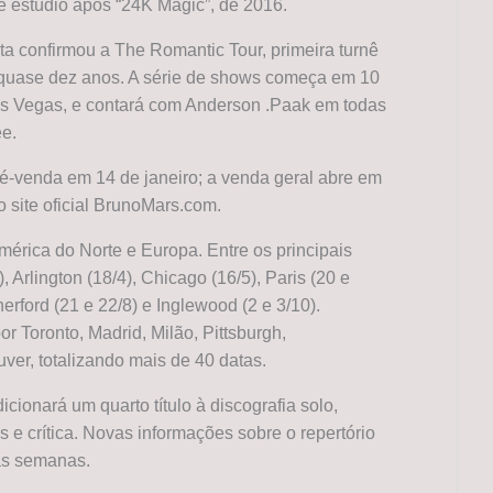
de estúdio após “24K Magic”, de 2016.
ta confirmou a The Romantic Tour, primeira turnê
 quase dez anos. A série de shows começa em 10
Las Vegas, e contará com Anderson .Paak em todas
ee.
ré-venda em 14 de janeiro; a venda geral abre em
lo site oficial BrunoMars.com.
mérica do Norte e Europa. Entre os principais
Arlington (18/4), Chicago (16/5), Paris (20 e
herford (21 e 22/8) e Inglewood (2 e 3/10).
 Toronto, Madrid, Milão, Pittsburgh,
ver, totalizando mais de 40 datas.
ionará um quarto título à discografia solo,
s e crítica. Novas informações sobre o repertório
as semanas.