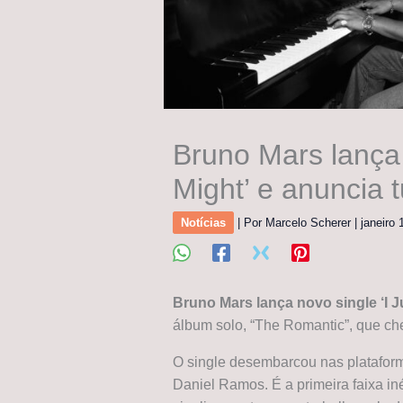
Bruno Mars lança 
Might’ e anuncia 
Notícias
| Por
Marcelo Scherer
|
janeiro
Bruno Mars lança novo single ‘I J
álbum solo, “The Romantic”, que ch
O single desembarcou nas plataform
Daniel Ramos. É a primeira faixa iné