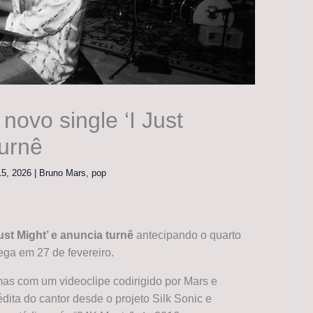
novo single ‘I Just
turnê
 15, 2026
|
Bruno Mars
,
pop
ust Might’ e anuncia turnê
antecipando o quarto
ega em 27 de fevereiro.
as com um videoclipe codirigido por Mars e
dita do cantor desde o projeto Silk Sonic e