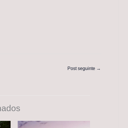
Post seguinte
→
nados