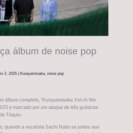
ça álbum de noise pop
ro 3, 2025
|
Kurayamisaka
,
noise pop
ro álbum completo, “Kurayamisaka Yori Ai Wo
25 e marcado por um ataque de três guitarras
 de Tóquio.
e, quando a vocalista Sachi Naito se juntou aos