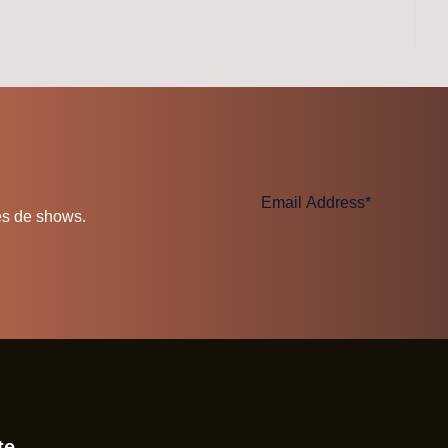
es de shows.
te