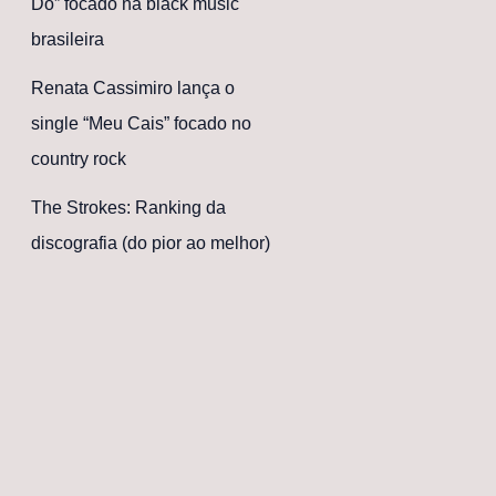
Dó” focado na black music
brasileira
Renata Cassimiro lança o
single “Meu Cais” focado no
country rock
The Strokes: Ranking da
discografia (do pior ao melhor)