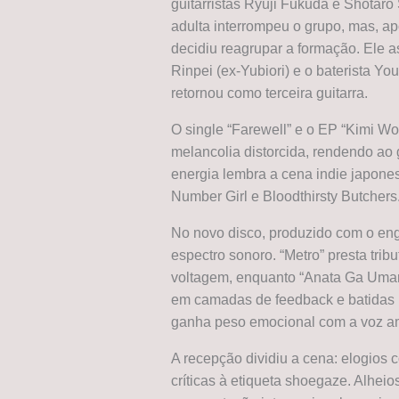
guitarristas Ryuji Fukuda e Shotaro
adulta interrompeu o grupo, mas, a
decidiu reagrupar a formação. Ele 
Rinpei (ex-Yubiori) e o baterista Y
retornou como terceira guitarra.
O single “Farewell” e o EP “Kimi W
melancolia distorcida, rendendo ao 
energia lembra a cena indie japones
Number Girl e Bloodthirsty Butchers
No novo disco, produzido com o en
espectro sonoro. “Metro” presta tribu
voltagem, enquanto “Anata Ga Umare
em camadas de feedback e batidas D-
ganha peso emocional com a voz am
A recepção dividiu a cena: elogios
críticas à etiqueta shoegaze. Alhei