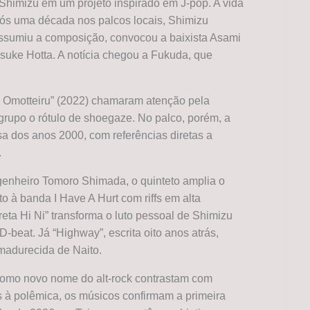
 Shimizu em um projeto inspirado em J-pop. A vida
pós uma década nos palcos locais, Shimizu
assumiu a composição, convocou a baixista Asami
ousuke Hotta. A notícia chegou a Fukuda, que
o Omotteiru” (2022) chamaram atenção pela
grupo o rótulo de shoegaze. No palco, porém, a
a dos anos 2000, com referências diretas a
.
genheiro Tomoro Shimada, o quinteto amplia o
to à banda I Have A Hurt com riffs em alta
ta Hi Ni” transforma o luto pessoal de Shimizu
beat. Já “Highway”, escrita oito anos atrás,
adurecida de Naito.
 como novo nome do alt-rock contrastam com
os à polêmica, os músicos confirmam a primeira