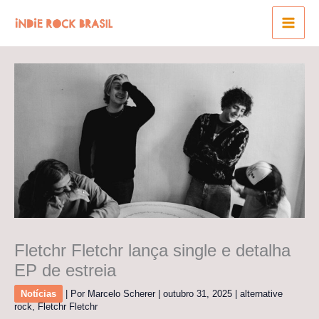
Ir
para
o
conteúdo
Fletchr Fletchr lança single e detalha
EP de estreia
Notícias
| Por
Marcelo Scherer
|
outubro 31, 2025
|
alternative
rock
,
Fletchr Fletchr