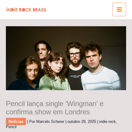
Ir
para
o
conteúdo
Pencil lança single ‘Wingman’ e
confirma show em Londres
Notícias
| Por
Marcelo Scherer
|
outubro 29, 2025
|
indie rock
,
Pencil