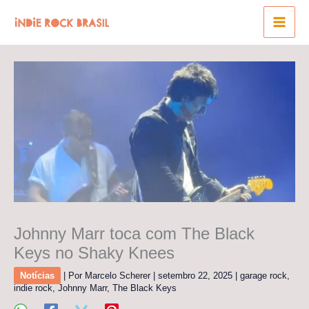
Ir
para
o
conteúdo
Johnny Marr toca com The Black
Keys no Shaky Knees
Notícias
| Por
Marcelo Scherer
|
setembro 22, 2025
|
garage rock
,
indie rock
,
Johnny Marr
,
The Black Keys