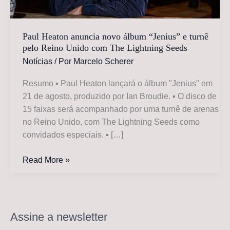
Paul Heaton anuncia novo álbum “Jenius” e turnê
pelo Reino Unido com The Lightning Seeds
Notícias
/ Por
Marcelo Scherer
Resumo ▪ Paul Heaton lançará o álbum "Jenius" em
21 de agosto, produzido por Ian Broudie. ▪ O disco de
15 faixas será acompanhado por uma turnê de arenas
no Reino Unido, com The Lightning Seeds como
convidados especiais. ▪ […]
Paul
Read More »
Heaton
anuncia
novo
álbum
Assine a newsletter
“Jenius”