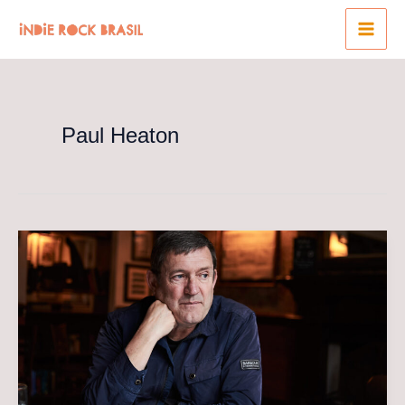
Ir
para
o
conteúdo
Paul Heaton