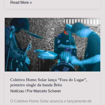
Chat
Read More »
Pile
anuncia
novo
álbum
“Who
Loves
the
Sun”
e
lança
single
“Deep
Blue”
Coletivo Homo Solar lança “Fora do Lugar”,
primeiro single da banda Brëu
Notícias
/ Por
Marcelo Scherer
O Coletivo Homo Solar anuncia o lançamento de