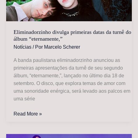
Call’
Eliminadorzinho divulga primeiras datas da turnê do
álbum “eternamente,”
Notícias
/ Por
Marcelo Scherer
A banda paulistana eliminadorzinho anunciou as
primeiras apresentações da turnê de seu segundo
álbum, “eternamente,”, lançado no último dia 18 de
setembro. O disco, que explora temas de amor com
uma sonoridade enérgica, será levado aos palcos em
uma série
Eliminadorzinho
Read More »
divulga
primeiras
datas