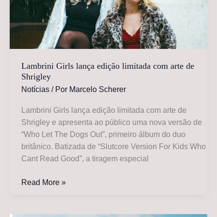
dentro
da
Sigmund
Records
Lambrini Girls lança edição limitada com arte de
Shrigley
Notícias
/ Por
Marcelo Scherer
Lambrini Girls lança edição limitada com arte de
Shrigley e apresenta ao público uma nova versão de
“Who Let The Dogs Out”, primeiro álbum do duo
britânico. Batizada de “Slutcore Version For Kids Who
Cant Read Good”, a tiragem especial
Lambrini
Read More »
Girls
lança