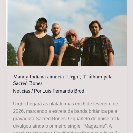
edição
limitada
com
arte
de
Shrigley
Mandy Indiana anuncia ‘Urgh’, 1º álbum pela
Sacred Bones
Notícias
/ Por
Luis Fernando Brod
Urgh chegará às plataformas em 6 de fevereiro de
2026, marcando a estreia da banda britânica pela
gravadora Sacred Bones. O quarteto de noise rock
divulgou ainda o primeiro single, “Magazine”. A