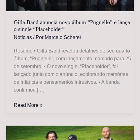
Gilla Band anuncia novo álbum “Pugnello” e lança
o single “Placeholder”
Notícias
/ Por
Marcelo Scherer
Resumo ▪ Gilla Band revelou detalhes de seu quarto
álbum, “Pugnello”, com lançamento marcado para 25
de setembro. ▪ O novo single, “Placeholder”, foi
lançado junto com o anúncio, explorando memórias
de infância e pensamentos intrusivos. ▪ A banda
confirmou […]
Gilla
Read More »
Band
anuncia
novo
álbum