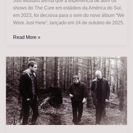
Just Mustard afirma que a experiência de abrir os
shows do The Cure em estádios da América do Sul,
em 2023, foi decisiva para o som do novo álbum “We
Were Just Here”, lançado em 24 de outubro de 2025.
Just
Read More »
Mustard
lança
álbum
inspirado
por
turnê
com
The
Cure