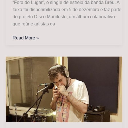
“Fora do Lugar”, o single de estreia da banda Brëu. A
faixa foi disponibilizada em 5 de dezembro e faz parte
do projeto Disco Manifesto, um álbum colaborativo
que reúne artistas da
Coletivo
Read More »
Homo
Solar
lança
“Fora
do
Lugar”,
primeiro
single
da
banda
Brëu