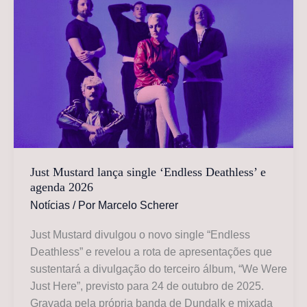
da
turnê
do
álbum
“eternamente,”
Just Mustard lança single ‘Endless Deathless’ e
agenda 2026
Notícias
/ Por
Marcelo Scherer
Just Mustard divulgou o novo single “Endless
Deathless” e revelou a rota de apresentações que
sustentará a divulgação do terceiro álbum, “We Were
Just Here”, previsto para 24 de outubro de 2025.
Gravada pela própria banda de Dundalk e mixada