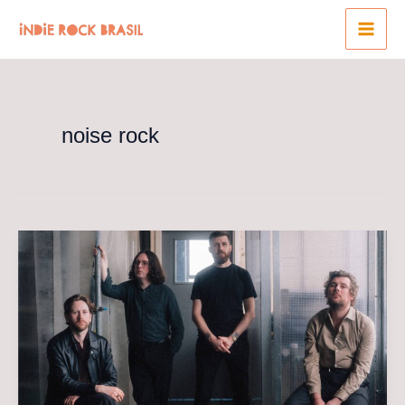
Ir
para
o
conteúdo
noise rock