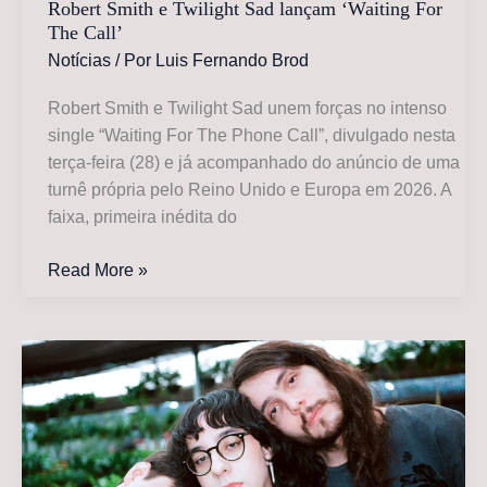
Robert Smith e Twilight Sad lançam ‘Waiting For
The Call’
Notícias
/ Por
Luis Fernando Brod
Robert Smith e Twilight Sad unem forças no intenso
single “Waiting For The Phone Call”, divulgado nesta
terça-feira (28) e já acompanhado do anúncio de uma
turnê própria pelo Reino Unido e Europa em 2026. A
faixa, primeira inédita do
Robert
Read More »
Smith
e
Twilight
Sad
lançam
‘Waiting
For
The