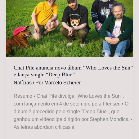
“Pugnello”
e
lança
o
single
“Placeholder”
Chat Pile anuncia novo álbum “Who Loves the Sun”
e lança single “Deep Blue”
Notícias
/ Por
Marcelo Scherer
Resumo ▪ Chat Pile divulga "Who Loves the Sun",
com lançamento em 4 de setembro pela Flenser. ▪ O
álbum é precedido pelo single "Deep Blue", que
ganhou um videoclipe dirigido por Stephen Mondics. ▪
As letras abordam críticas à