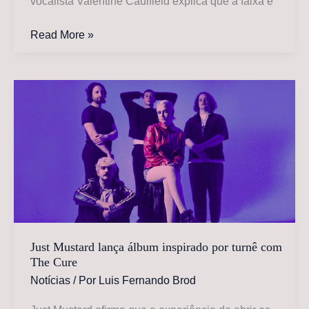
vocalista Valentine Caulfield explica que a faixa é
Mandy
Read More »
Indiana
anuncia
‘Urgh’,
1º
álbum
pela
Sacred
Bones
Just Mustard lança álbum inspirado por turnê com
The Cure
Notícias
/ Por
Luis Fernando Brod