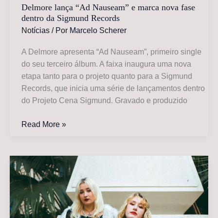
Delmore lança “Ad Nauseam” e marca nova fase
dentro da Sigmund Records
Notícias
/ Por
Marcelo Scherer
A Delmore apresenta “Ad Nauseam”, primeiro single
do seu terceiro álbum. A faixa inaugura uma nova
etapa tanto para o projeto quanto para a Sigmund
Records, que inicia uma série de lançamentos dentro
do Projeto Cena Sigmund. Gravado e produzido
Delmore
Read More »
lança
“Ad
Nauseam”
e
marca
nova
fase